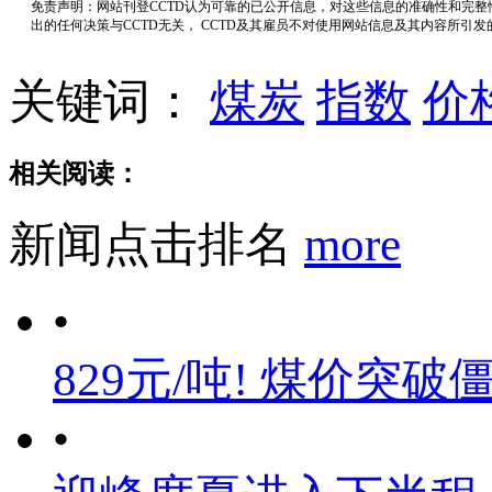
免责声明：网站刊登CCTD认为可靠的已公开信息，对这些信息的准确性和完
出的任何决策与CCTD无关， CCTD及其雇员不对使用网站信息及其内容所引
关键词：
煤炭
指数
价
相关阅读：
新闻点击排名
more
•
829元/吨! 煤价突破
•