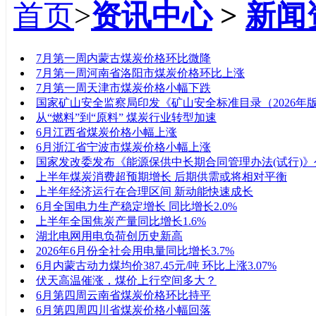
首页
>
资讯中心
>
新闻
标题
7月第一周内蒙古煤炭价格环比微降
7月第一周河南省洛阳市煤炭价格环比上涨
7月第一周天津市煤炭价格小幅下跌
国家矿山安全监察局印发《矿山安全标准目录（2026年
从“燃料”到“原料” 煤炭行业转型加速
6月江西省煤炭价格小幅上涨
6月浙江省宁波市煤炭价格小幅上涨
国家发改委发布《能源保供中长期合同管理办法(试行)
上半年煤炭消费超预期增长 后期供需或将相对平衡
上半年经济运行在合理区间 新动能快速成长
6月全国电力生产稳定增长 同比增长2.0%
上半年全国焦炭产量同比增长1.6%
湖北电网用电负荷创历史新高
2026年6月份全社会用电量同比增长3.7%
6月内蒙古动力煤均价387.45元/吨 环比上涨3.07%
伏天高温催涨，煤价上行空间多大？
6月第四周云南省煤炭价格环比持平
6月第四周四川省煤炭价格小幅回落