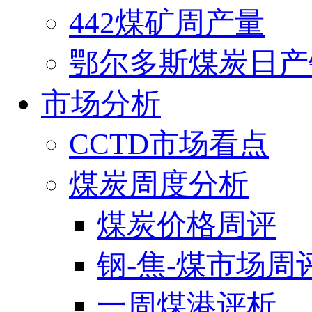
442煤矿周产量
鄂尔多斯煤炭日产
市场分析
CCTD市场看点
煤炭周度分析
煤炭价格周评
钢-焦-煤市场周
一周煤港评析