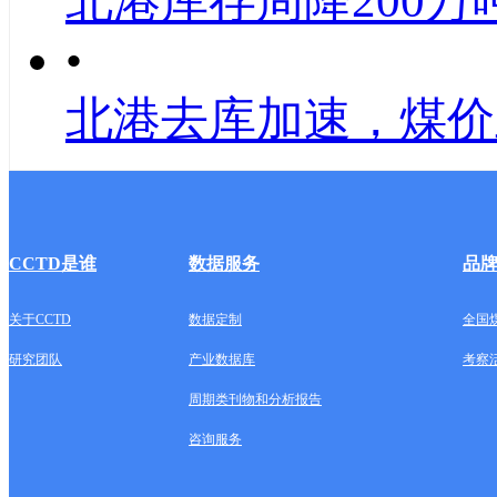
北港库存周降200万
•
北港去库加速，煤价
CCTD是谁
数据服务
品
关于CCTD
数据定制
全国
研究团队
产业数据库
考察
周期类刊物和分析报告
咨询服务