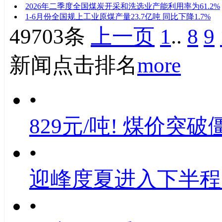
2026年二季度全国煤炭开采和洗选业产能利用率为61.2%
1-6月份全国规上工业原煤产量23.7亿吨 同比下降1.7%
49703条
上一页
1
..
8
9
新闻点击排名
more
•
829元/吨! 煤价突破
•
迎峰度夏进入下半程
•