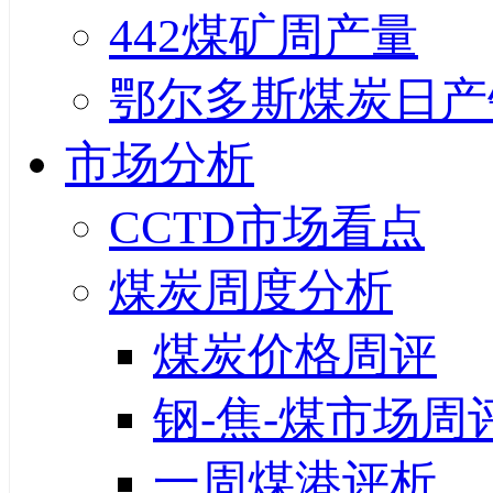
442煤矿周产量
鄂尔多斯煤炭日产
市场分析
CCTD市场看点
煤炭周度分析
煤炭价格周评
钢-焦-煤市场周
一周煤港评析