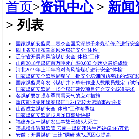
首页
>
资讯中心
>
新闻
> 列表
标题
国家煤矿安监局：责令全国采深超千米煤矿停产进行安
四川省安排布置高风险煤矿安全“体检”
辽宁省开展高风险煤矿安全“体检”工作
山西2018年煤矿百万吨死亡率0.033 创历史最好成绩
河北2019年上半年将对高风险煤矿进行安全“体检”
国家煤矿安全监察局曝光一批安全培训问题突出的煤矿
国家煤监局印发《煤矿井下单班作业人数限员规定（试
国家煤矿安监局：15个煤矿建设项目符合安全核准要求
各煤矿要加强冬季雨雪天气的应对措施
重庆能投集团逢春煤矿“12·15”较大运输事故通报
山西成立煤矿安全“体检”工作领导组
国家煤矿安监局12月28日事故快报
福建永定一煤矿发生事故已致5人死亡
违规操作逃避监管 云南一煤矿违法生产被罚446万元
安徽：开展煤矿“三违”调研 查找原因促提高