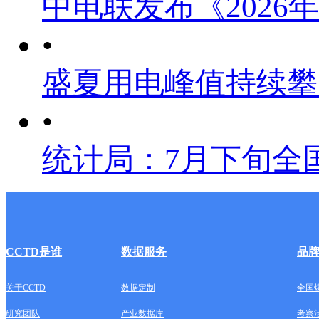
中电联发布《2026
•
盛夏用电峰值持续攀
•
统计局：7月下旬全
CCTD是谁
数据服务
品
关于CCTD
数据定制
全国
研究团队
产业数据库
考察