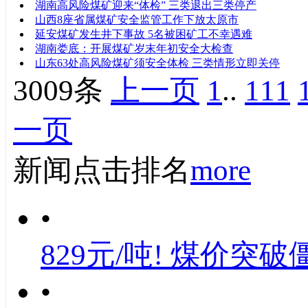
湖南高风险煤矿迎来“体检” 三类退出三类停产
山西8座省属煤矿安全监管工作下放太原市
延安煤矿发生井下事故 5名被困矿工不幸遇难
湖南娄底：开展煤矿岁末年初安全大检查
山东63处高风险煤矿须安全体检 三类情形立即关停
3009条
上一页
1
..
111
一页
新闻点击排名
more
•
829元/吨! 煤价突破
•