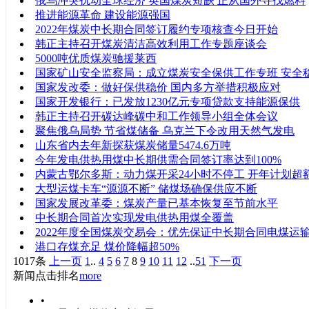
俄乌冲突扰动全球经济 英国煤炭短缺 正从国外寻找燃料
推进能源革命 建设能源强国
2022年煤炭中长期合同签订履约专项核查今日开始
韩正主持召开煤炭清洁高效利用工作专题座谈会
5000吨优质煤炭驰援莱西
国家矿山安全监察局：成立煤炭安全保供工作专班 安全
国家发改委：做好保供稳价 国内多方举措积极应对
国家开发银行：已发放1230亿元专项贷款支持能源保供
韩正主持召开碳达峰碳中和工作领导小组全体会议
聚焦俄乌局势 节省煤储备 乌克兰下令改用天然气发电
山东省内去年新探获煤炭储量5474.6万吨
今年发电供热用煤中长期供需合同签订率达到100%
内蒙古鄂尔多斯：动力煤开采24小时不停工 开年计划超
大型运煤卡车“源源不断” 储煤场确保供应不断
国家发展改革委：煤炭产量已基本恢复至节前水平
中长期合同首次实现发电供热用煤全覆盖
2022年度全国煤炭交易会：优先保证中长期合同电煤运
港口存煤充足 煤价降幅超50%
1017条
上一页
1
..
4
5
6
7
8
9
10
11
12
..
51
下一页
新闻点击排名
more
•