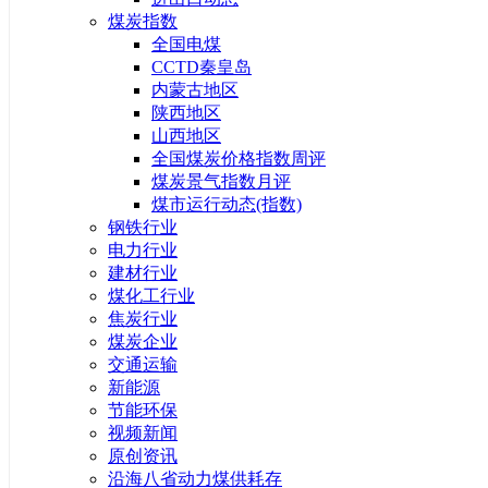
煤炭指数
全国电煤
CCTD秦皇岛
内蒙古地区
陕西地区
山西地区
全国煤炭价格指数周评
煤炭景气指数月评
煤市运行动态(指数)
钢铁行业
电力行业
建材行业
煤化工行业
焦炭行业
煤炭企业
交通运输
新能源
节能环保
视频新闻
原创资讯
沿海八省动力煤供耗存