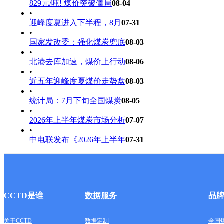
829元/吨! 煤价突破僵局
08-04
•
迎峰度夏进入下半程，8月
07-31
•
国家发改委：强化煤炭兜底
08-03
•
北港去库加速，煤价上行动
08-06
•
近五年迎峰度夏煤价走势盘
08-03
•
统计局：7月下旬全国煤炭
08-05
•
2026年上半年煤炭市场分析
07-07
•
中电联发布《2026年上半年
07-31
CCTD是谁
数据服务
品
关于CCTD
数据定制
全国