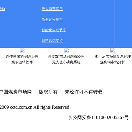
活动
无人值守磅房
筒仓远程装车
智能化自动装车
智慧营销支持
许传坤 软件部总经理
许文辉 市场部副总经理
李小龙 市场部副总经理
煤炭运销软件
无人值守磅房系统
煤焦钢市场分析
中国煤炭市场网 版权所有 未经许可不得转载
2009 cctd.com.cn All rights Reserved
20447号
|
京ICP证020447号
| 京公网安备11010602005267号