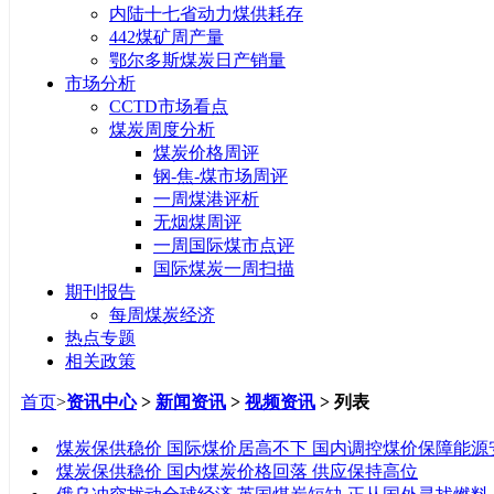
内陆十七省动力煤供耗存
442煤矿周产量
鄂尔多斯煤炭日产销量
市场分析
CCTD市场看点
煤炭周度分析
煤炭价格周评
钢-焦-煤市场周评
一周煤港评析
无烟煤周评
一周国际煤市点评
国际煤炭一周扫描
期刊报告
每周煤炭经济
热点专题
相关政策
首页
>
资讯中心
>
新闻资讯
>
视频资讯
> 列表
标题
煤炭保供稳价 国际煤价居高不下 国内调控煤价保障能源
煤炭保供稳价 国内煤炭价格回落 供应保持高位