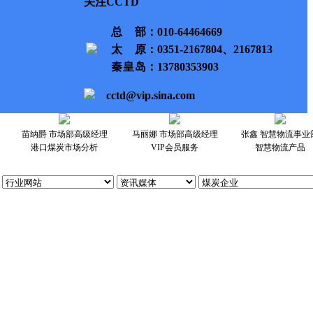
关注CCTD
总部
：010-64464669
太原
：0351-2167804、2167813
秦皇岛
：13780353903
cctd@vip.sina.com
苗纳爵 市场部高级经理
马丽娜 市场部高级经理
张鑫 智慧物流事业
港口煤炭市场分析
VIP会员服务
智慧物流产品