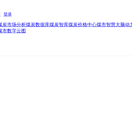
煤炭市场分析
煤炭数据库
煤炭智库
煤炭价格中心
煤市智慧大脑
动
煤市数字云图