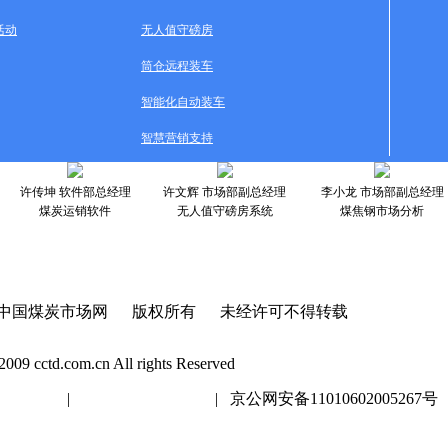
活动
无人值守磅房
筒仓远程装车
智能化自动装车
智慧营销支持
许传坤 软件部总经理
许文辉 市场部副总经理
李小龙 市场部副总经理
煤炭运销软件
无人值守磅房系统
煤焦钢市场分析
中国煤炭市场网 版权所有 未经许可不得转载
2009 cctd.com.cn All rights Reserved
20447号
|
京ICP证020447号
| 京公网安备11010602005267号