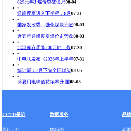
829元/吨! 煤价突破僵局
08-04
•
迎峰度夏进入下半程，8月
07-31
•
国家发改委：强化煤炭兜底
08-03
•
近五年迎峰度夏煤价走势盘
08-03
•
北港库存周降200万吨！煤
07-30
•
中电联发布《2026年上半年
07-31
•
统计局：7月下旬全国煤炭
08-05
•
盛夏用电峰值持续攀升 国
08-03
CCTD是谁
数据服务
品
关于CCTD
数据定制
全国