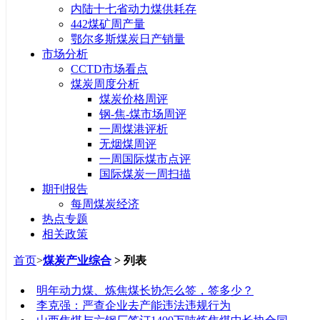
内陆十七省动力煤供耗存
442煤矿周产量
鄂尔多斯煤炭日产销量
市场分析
CCTD市场看点
煤炭周度分析
煤炭价格周评
钢-焦-煤市场周评
一周煤港评析
无烟煤周评
一周国际煤市点评
国际煤炭一周扫描
期刊报告
每周煤炭经济
热点专题
相关政策
首页
>
煤炭产业综合
> 列表
标题
明年动力煤、炼焦煤长协怎么签，签多少？
李克强：严查企业去产能违法违规行为