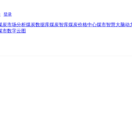
煤炭市场分析
煤炭数据库
煤炭智库
煤炭价格中心
煤市智慧大脑
动
煤市数字云图