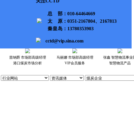
关注CCTD
总部
：010-64464669
太原
：0351-2167804、2167813
秦皇岛
：13780353903
cctd@vip.sina.com
苗纳爵 市场部高级经理
马丽娜 市场部高级经理
张鑫 智慧物流事业
港口煤炭市场分析
VIP会员服务
智慧物流产品