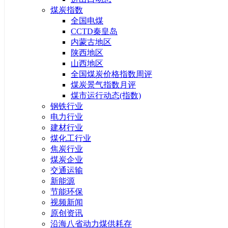
煤炭指数
全国电煤
CCTD秦皇岛
内蒙古地区
陕西地区
山西地区
全国煤炭价格指数周评
煤炭景气指数月评
煤市运行动态(指数)
钢铁行业
电力行业
建材行业
煤化工行业
焦炭行业
煤炭企业
交通运输
新能源
节能环保
视频新闻
原创资讯
沿海八省动力煤供耗存