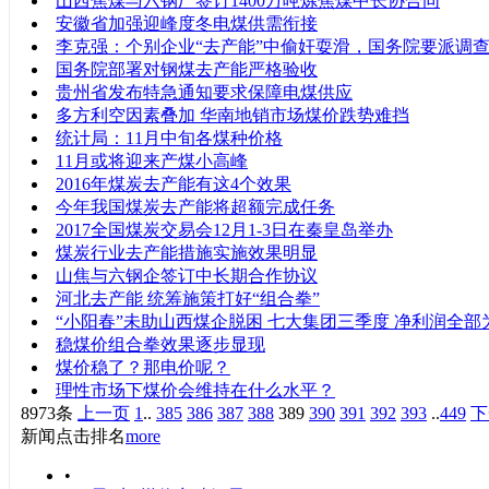
山西焦煤与六钢厂签订1400万吨炼焦煤中长协合同
安徽省加强迎峰度冬电煤供需衔接
李克强：个别企业“去产能”中偷奸耍滑，国务院要派调
国务院部署对钢煤去产能严格验收
贵州省发布特急通知要求保障电煤供应
多方利空因素叠加 华南地销市场煤价跌势难挡
统计局：11月中旬各煤种价格
11月或将迎来产煤小高峰
2016年煤炭去产能有这4个效果
今年我国煤炭去产能将超额完成任务
2017全国煤炭交易会12月1-3日在秦皇岛举办
煤炭行业去产能措施实施效果明显
山焦与六钢企签订中长期合作协议
河北去产能 统筹施策打好“组合拳”
“小阳春”未助山西煤企脱困 七大集团三季度 净利润全部
稳煤价组合拳效果逐步显现
煤价稳了？那电价呢？
理性市场下煤价会维持在什么水平？
8973条
上一页
1
..
385
386
387
388
389
390
391
392
393
..
449
下
新闻点击排名
more
•