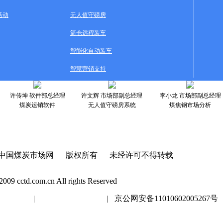
活动
无人值守磅房
筒仓远程装车
智能化自动装车
智慧营销支持
许传坤 软件部总经理
许文辉 市场部副总经理
李小龙 市场部副总经理
煤炭运销软件
无人值守磅房系统
煤焦钢市场分析
中国煤炭市场网 版权所有 未经许可不得转载
2009 cctd.com.cn All rights Reserved
20447号
|
京ICP证020447号
| 京公网安备11010602005267号