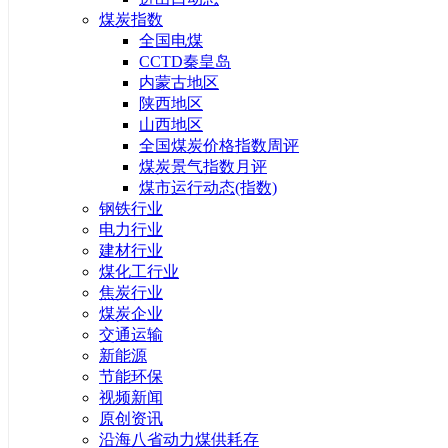
煤炭指数
全国电煤
CCTD秦皇岛
内蒙古地区
陕西地区
山西地区
全国煤炭价格指数周评
煤炭景气指数月评
煤市运行动态(指数)
钢铁行业
电力行业
建材行业
煤化工行业
焦炭行业
煤炭企业
交通运输
新能源
节能环保
视频新闻
原创资讯
沿海八省动力煤供耗存