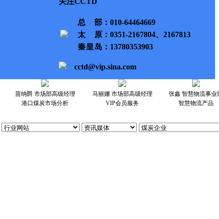
关注CCTD
总部
：010-64464669
太原
：0351-2167804、2167813
秦皇岛
：13780353903
cctd@vip.sina.com
苗纳爵 市场部高级经理
马丽娜 市场部高级经理
张鑫 智慧物流事业
港口煤炭市场分析
VIP会员服务
智慧物流产品