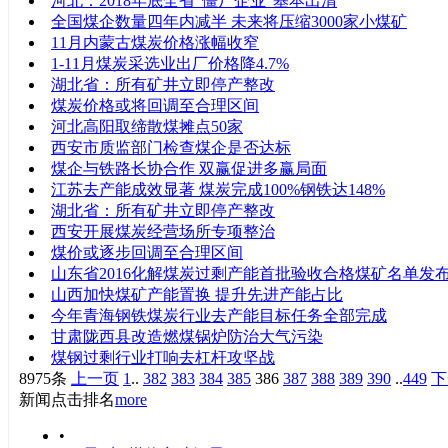
河北：2018年底全省“僵尸企业”基本出清
全国煤企数量四年内减半 未来将压缩3000家小煤矿
11月内蒙古煤炭价格涨幅收窄
1-11月煤炭采选业出厂价格降4.7%
湖北省：所有矿井立即停产整改
煤炭价格或将回调至合理区间
河北高阳取缔散煤摊点50家
西安市质监部门检查煤企是否达标
煤企与铁路长协合作 双赢促进多赢局面
江苏去产能成效显著 煤炭完成100%钢铁达148%
湖北省：所有矿井立即停产整改
西安开展煤炭经营场所专项整治
煤价或逐步回调至合理区间
山东省2016化解煤炭过剩产能首批验收合格煤矿名单发
山西加快煤矿产能置换 提升先进产能占比
今年青海钢铁煤炭行业去产能目标任务全部完成
甘肃陇西县改造燃煤锅炉防治大气污染
煤钢过剩行业打响去杠杆攻坚战
8975条
上一页
1
..
382
383
384
385
386
387
388
389
390
..
449
下
新闻点击排名
more
•