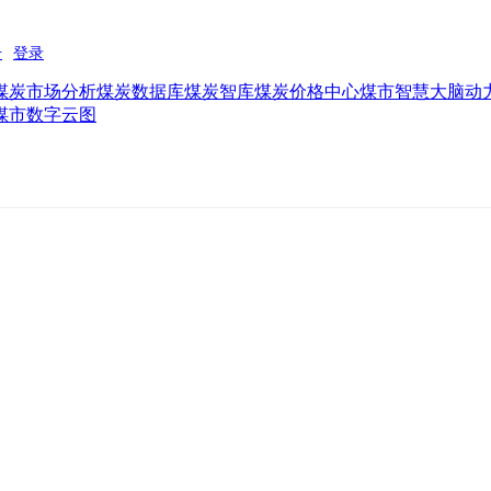
煤炭市场分析
煤炭数据库
煤炭智库
煤炭价格中心
煤市智慧大脑
动
煤市数字云图