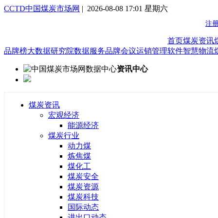
CCTD中国煤炭市场网
| 2026-08-08 17:01 星期六
首页
煤炭资讯
品牌榜
大数据研究院
数据服务
品牌会议
运销管理软件
智慧物流
资讯中心
煤炭资讯
宏观经济
能源经济
煤炭行业
动力煤
炼焦煤
煤化工
煤炭安全
煤炭资源
煤炭科技
国际动态
进出口动态