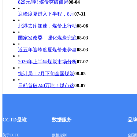
829元/吨! 煤价突破僵局
08-04
•
迎峰度夏进入下半程，8月
07-31
•
北港去库加速，煤价上行动
08-06
•
国家发改委：强化煤炭兜底
08-03
•
近五年迎峰度夏煤价走势盘
08-03
•
2026年上半年煤炭市场分析
07-07
•
统计局：7月下旬全国煤炭
08-05
•
日耗首破240万吨！煤市这
08-07
CCTD是谁
数据服务
品
关于CCTD
数据定制
全国