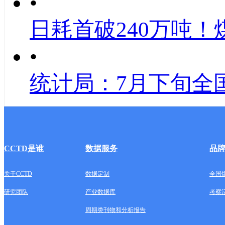
•
日耗首破240万吨！
•
统计局：7月下旬全
CCTD是谁
数据服务
品
关于CCTD
数据定制
全国
研究团队
产业数据库
考察
周期类刊物和分析报告