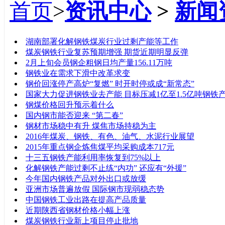
首页
>
资讯中心
>
新闻
标题
湖南部署化解钢铁煤炭行业过剩产能等工作
煤炭钢铁行业复苏预期增强 期货近期明显反弹
2月上旬会员钢企粗钢日均产量156.11万吨
钢铁业在需求下滑中改革求变
钢价回涨停产高炉“复燃” 时开时停或成“新常态”
国家大力促进钢铁业去产能 目标压减1亿至1.5亿吨钢铁
钢煤价格回升预示着什么
国内钢市能否迎来 “第二春”
钢材市场稳中有升 煤焦市场持稳为主
2016年煤炭、钢铁、有色、油气、水泥行业展望
2015年重点钢企炼焦煤平均采购成本717元
十三五钢铁产能利用率恢复到75%以上
化解钢铁产能过剩不止练“内功” 还应有“外援”
今年国内钢铁产品对外出口或放缓
亚洲市场普遍放假 国际钢市现弱稳态势
中国钢铁工业出路在提高产品质量
近期陕西省钢材价格小幅上涨
煤炭钢铁行业新上项目停止批地