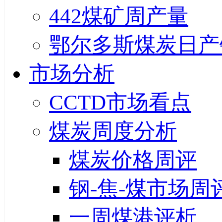
442煤矿周产量
鄂尔多斯煤炭日产
市场分析
CCTD市场看点
煤炭周度分析
煤炭价格周评
钢-焦-煤市场周
一周煤港评析