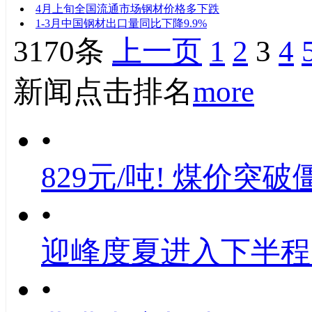
4月上旬全国流通市场钢材价格多下跌
1-3月中国钢材出口量同比下降9.9%
3170条
上一页
1
2
3
4
新闻点击排名
more
•
829元/吨! 煤价突破
•
迎峰度夏进入下半程
•