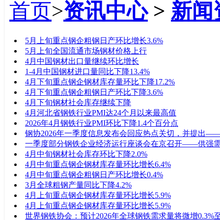
首页
>
资讯中心
>
新闻
标题
5月上旬重点钢企粗钢日产环比增长3.6%
5月上旬全国流通市场钢材价格上行
4月中国钢材出口量继续环比增长
1-4月中国钢材进口量同比下降13.4%
4月下旬重点钢企钢材库存量环比下降17.2%
4月下旬重点钢企粗钢日产环比下降3.6%
4月下旬钢材社会库存继续下降
4月河北省钢铁行业PMI达24个月以来最高值
2026年4月钢铁行业PMI环比下降1.4个百分点
钢协2026年一季度信息发布会回应热点关切，并提出—
一季度部分钢铁企业经济运行座谈会在京召开——供强
4月中旬钢材社会库存环比下降2.0%
4月中旬重点钢企钢材库存量环比增长6.4%
4月中旬重点钢企粗钢日产环比增长0.4%
3月全球粗钢产量同比下降4.2%
4月上旬重点钢企钢材库存量环比增长5.9%
4月上旬重点钢企钢材库存量环比增长5.9%
世界钢铁协会：预计2026年全球钢铁需求量将微增0.3%至1