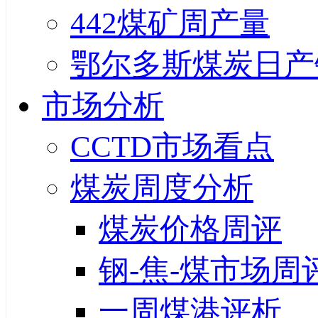
442煤矿周产量
鄂尔多斯煤炭日产
市场分析
CCTD市场看点
煤炭周度分析
煤炭价格周评
钢-焦-煤市场周
一周煤港评析