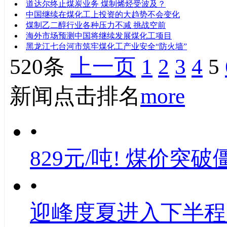
道达尔终止煤炭业务 煤制烯烃受波及？
中国继续在煤化工上投资的大趋势不会变化
煤制乙二醇行业各种压力不减 挑战空前
海外市场预测中国将继续发展煤化工项目
黑龙江七台河市筑牢煤化工产业安全“防火墙”
520条
上一页
1
2
3
4
5
新闻点击排名
more
•
829元/吨! 煤价突破
•
迎峰度夏进入下半程