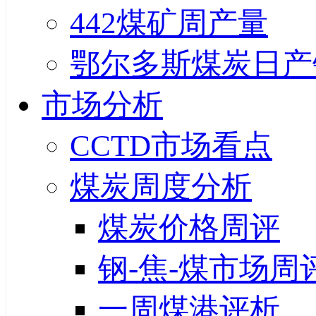
442煤矿周产量
鄂尔多斯煤炭日产
市场分析
CCTD市场看点
煤炭周度分析
煤炭价格周评
钢-焦-煤市场周
一周煤港评析