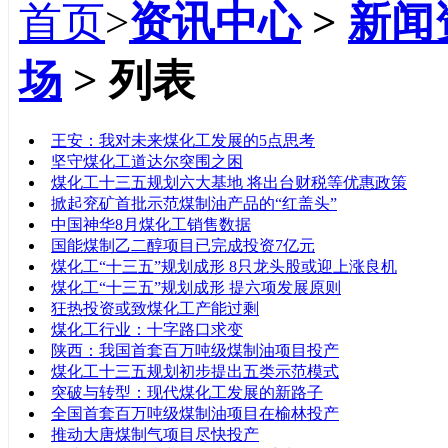
首页
>
资讯中心
>
新闻
场
> 列表
标题
王安：我对未来煤化工发展的5点思考
坚守煤化工道达尔突围之困
煤化工十三五规划六大基地 将出台财税等优惠政策
掀起兖矿首批示范煤制油产品的“红盖头”
中国神华8月煤化工销售数据
国能煤制乙二醇项目已完成投资7亿元
煤化工“十三五”规划成形 8只龙头股或迎上涨良机
煤化工“十三五”规划成形 提六项发展原则
狂热投资或致煤化工产能过剩
煤化工行业：十字路口求变
陕西：我国首套百万吨级煤制油项目投产
煤化工十三五规划初步提出五类示范模式
突破与转型：现代煤化工发展的新路子
全国首套百万吨级煤制油项目在榆林投产
推动大唐煤制气项目尽快投产