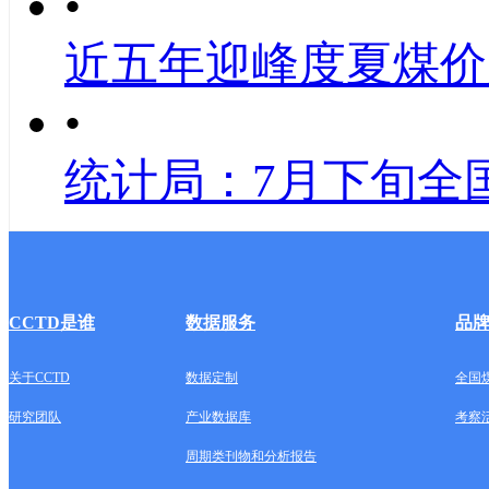
•
近五年迎峰度夏煤价
•
统计局：7月下旬全
CCTD是谁
数据服务
品
关于CCTD
数据定制
全国
研究团队
产业数据库
考察
周期类刊物和分析报告