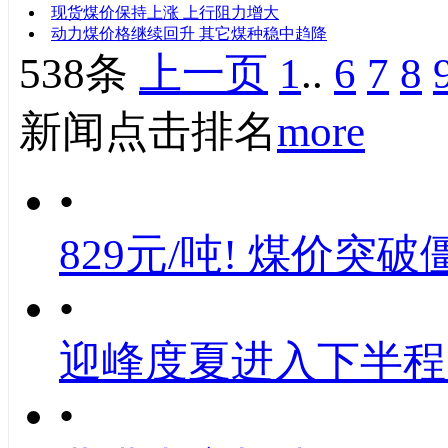
现货煤价保持上涨 上行阻力增大
动力煤价格继续回升 其它煤种稳中趋降
538条
上一页
1
..
6
7
8
新闻点击排名
more
•
829元/吨! 煤价突破
•
迎峰度夏进入下半程
•