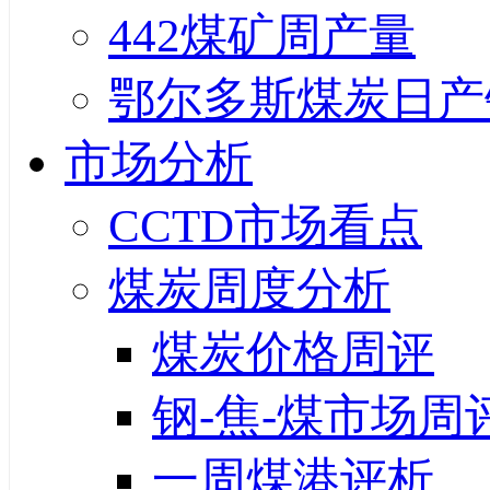
442煤矿周产量
鄂尔多斯煤炭日产
市场分析
CCTD市场看点
煤炭周度分析
煤炭价格周评
钢-焦-煤市场周
一周煤港评析