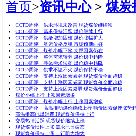
首页
>
资讯中心
>
煤炭
标题
CCTD周评：供求环境未改善 现货煤价继续涨
CCTD周评：需求保持活跃 煤价继续上行
CCTD周评：供给增加困难 煤价涨幅扩大
CCTD周评：航运价格反弹 市场预期向好
CCTD周评：煤价小幅下挫 支撑因素仍在
CCTD周评：整体需求转弱 煤价稳中趋降
CCTD周评：整体需求转弱 煤价稳中趋降
CCTD周评：供求不愠不火 煤价保持平稳
CCTD周评：支持上涨因素减弱 现货煤价全面趋稳
CCTD周评：支持上涨因素减弱 现货煤价全面趋稳
CCTD周评：支持上涨因素减弱 现货煤价全面趋稳
煤价小幅上行 止涨因素增多
CCTD周评：煤价小幅上行 止涨因素增多
CCTD周评：高温推动煤价继续上行 稳价因素促使涨势
高温推高电煤消费 现货煤价保持上行
交易热情活跃 现货煤价继续上涨
现货煤价惯性上涨 需求已显疲态
现货煤价保持上涨 上行阻力增大