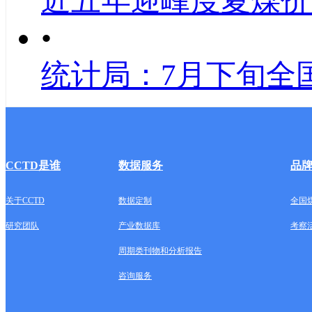
近五年迎峰度夏煤价
•
统计局：7月下旬全
CCTD是谁
数据服务
品
关于CCTD
数据定制
全国
研究团队
产业数据库
考察
周期类刊物和分析报告
咨询服务