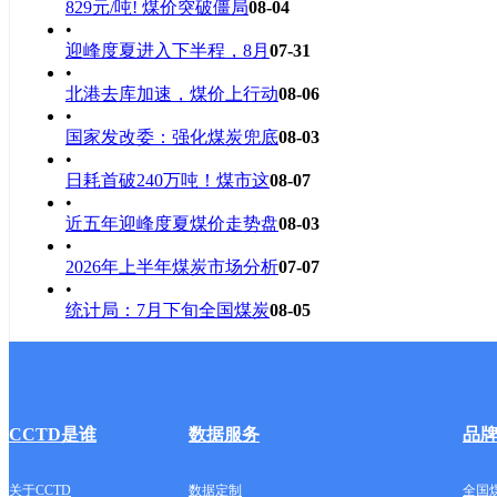
829元/吨! 煤价突破僵局
08-04
•
迎峰度夏进入下半程，8月
07-31
•
北港去库加速，煤价上行动
08-06
•
国家发改委：强化煤炭兜底
08-03
•
日耗首破240万吨！煤市这
08-07
•
近五年迎峰度夏煤价走势盘
08-03
•
2026年上半年煤炭市场分析
07-07
•
统计局：7月下旬全国煤炭
08-05
CCTD是谁
数据服务
品
关于CCTD
数据定制
全国