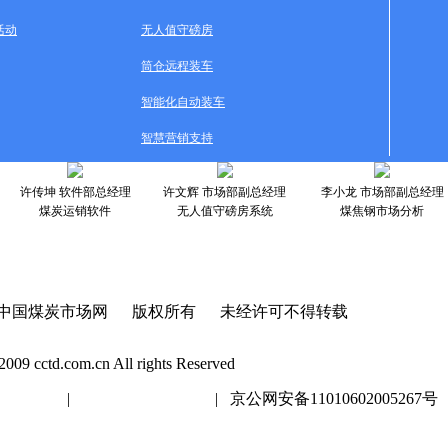
活动
无人值守磅房
筒仓远程装车
智能化自动装车
智慧营销支持
许传坤 软件部总经理
许文辉 市场部副总经理
李小龙 市场部副总经理
煤炭运销软件
无人值守磅房系统
煤焦钢市场分析
中国煤炭市场网 版权所有 未经许可不得转载
2009 cctd.com.cn All rights Reserved
20447号
|
京ICP证020447号
| 京公网安备11010602005267号