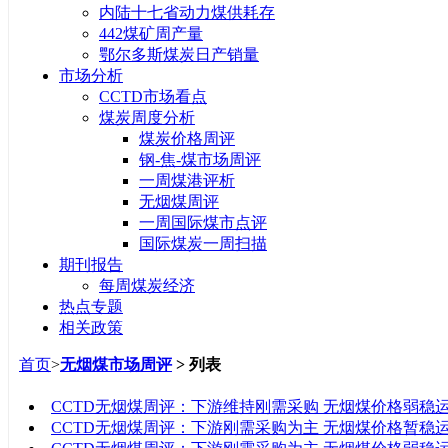
内陆十七省动力煤供耗存
442煤矿周产量
鄂尔多斯煤炭日产销量
市场分析
CCTD市场看点
煤炭周度分析
煤炭价格周评
钢-焦-煤市场周评
一周煤港评析
无烟煤周评
一周国际煤市点评
国际煤炭一周扫描
期刊报告
每周煤炭经济
热点专题
相关政策
首页
>
无烟煤市场周评
> 列表
标题
CCTD无烟煤周评：下游维持刚需采购 无烟煤价格弱稳
CCTD无烟煤周评：下游刚需采购为主 无烟煤价格暂稳