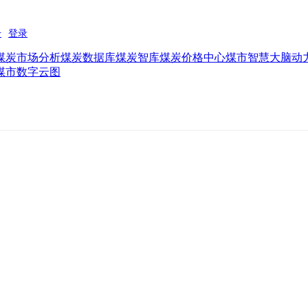
煤炭市场分析
煤炭数据库
煤炭智库
煤炭价格中心
煤市智慧大脑
动
煤市数字云图