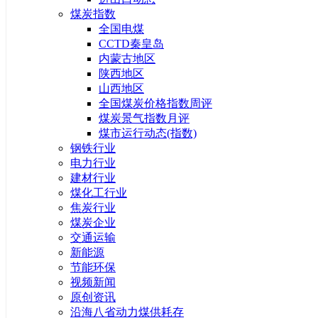
煤炭指数
全国电煤
CCTD秦皇岛
内蒙古地区
陕西地区
山西地区
全国煤炭价格指数周评
煤炭景气指数月评
煤市运行动态(指数)
钢铁行业
电力行业
建材行业
煤化工行业
焦炭行业
煤炭企业
交通运输
新能源
节能环保
视频新闻
原创资讯
沿海八省动力煤供耗存