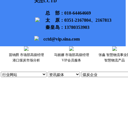
关注CCTD
总部
：010-64464669
太原
：0351-2167804、2167813
秦皇岛
：13780353903
cctd@vip.sina.com
苗纳爵 市场部高级经理
马丽娜 市场部高级经理
张鑫 智慧物流事业
港口煤炭市场分析
VIP会员服务
智慧物流产品