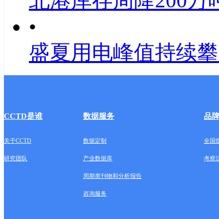
北港库存周降200万
•
盛夏用电峰值持续攀
CCTD是谁
数据服务
品
关于CCTD
数据定制
全国
研究团队
产业数据库
考察
周期类刊物和分析报告
咨询服务