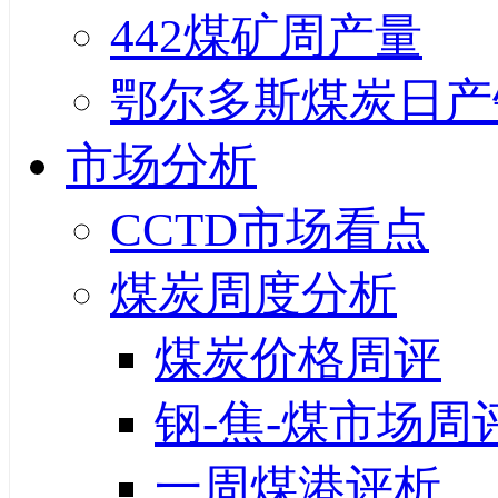
442煤矿周产量
鄂尔多斯煤炭日产
市场分析
CCTD市场看点
煤炭周度分析
煤炭价格周评
钢-焦-煤市场周
一周煤港评析