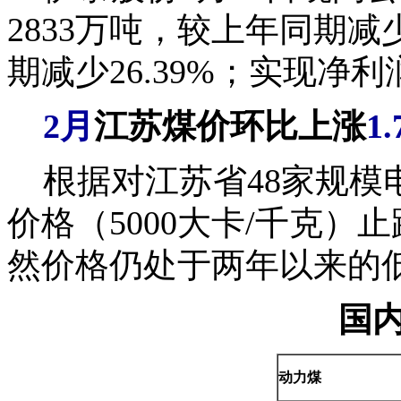
2833万吨，较上年同期减少
期减少26.39%；实现净利润
2
月
江苏
煤价
环比上涨
1
根据对江苏省48家规模
价格（5000大卡/千克）止
然价格仍处于两年以来的
国
动力煤