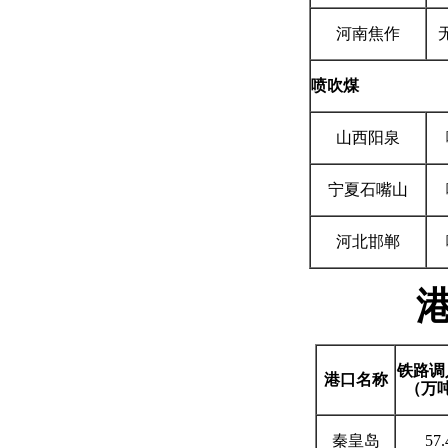
河南焦作
喷吹煤
山西阳泉
宁夏石嘴山
河北邯郸
铁路调
港口名称
（万
秦皇岛
57.