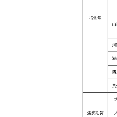
冶金
焦
山
河
湖
四
贵
焦炭期货