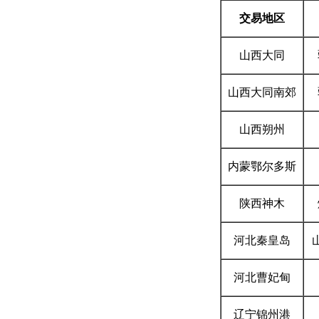
交易地区
山西
大同
山西大同南郊
山西朔州
内蒙鄂尔多斯
陕西
神木
河北
秦皇岛
河北
曹妃甸
辽宁
锦州港