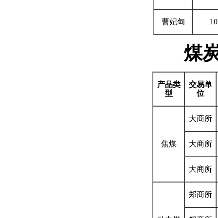
曹妃甸
10
煤
产品类
交易单
型
位
大商所
焦煤
大商所
大商所
郑商所