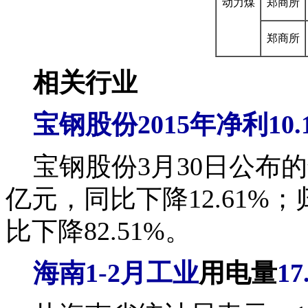
动力煤
郑商所
郑商所
相关行业
宝钢股份
2015
年净利
10.
宝钢股份3月30日公布的年
亿元，同比下降12.61%
比下降82.51%。
海南
1-2
月工业
用电
量
17