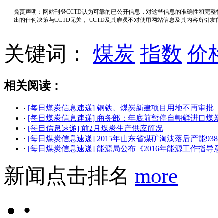
免责声明：网站刊登CCTD认为可靠的已公开信息，对这些信息的准确性和完
出的任何决策与CCTD无关， CCTD及其雇员不对使用网站信息及其内容所引
关键词：
煤炭
指数
价
相关阅读：
·
[每日煤炭信息速递] 钢铁、煤炭新建项目用地不再审批
·
[每日煤炭信息速递] 商务部：年底前暂停自朝鲜进口煤
·
[每日信息速递] 前2月煤炭生产供应简况
·
[每日煤炭信息速递] 2015年山东省煤矿淘汰落后产能93
·
[每日煤炭信息速递] 能源局公布《2016年能源工作指导
新闻点击排名
more
•