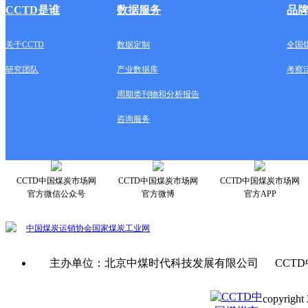
CCTD是谁
数据服务
品
关于CCTD
数据定制
全国
研究团队
产业数据库
考察
周期类刊物和分析报告
咨询服务
CCTD中国煤炭市场网
CCTD中国煤炭市场网
CCTD中国煤炭市场网
官方微信公众号
官方微博
官方APP
中国煤炭运销协会
国家煤炭工业网
主办单位：北京中煤时代科技发展有限公司 CCTD
copyright 