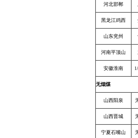
河北邯郸
黑龙江
鸡西
山东
兖州
河南
平顶山
安徽
淮南
1
无烟煤
山西阳泉
山西晋城
宁夏石嘴山