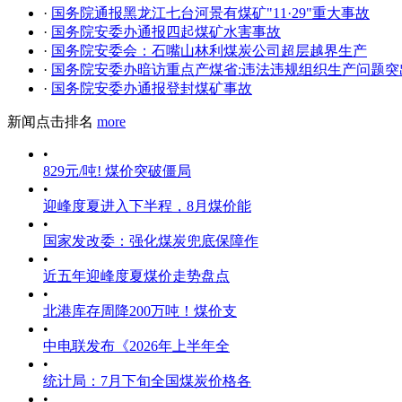
·
国务院通报黑龙江七台河景有煤矿"11·29"重大事故
·
国务院安委办通报四起煤矿水害事故
·
国务院安委会：石嘴山林利煤炭公司超层越界生产
·
国务院安委办暗访重点产煤省:违法违规组织生产问题突
·
国务院安委办通报登封煤矿事故
新闻点击排名
more
•
829元/吨! 煤价突破僵局
•
迎峰度夏进入下半程，8月煤价能
•
国家发改委：强化煤炭兜底保障作
•
近五年迎峰度夏煤价走势盘点
•
北港库存周降200万吨！煤价支
•
中电联发布《2026年上半年全
•
统计局：7月下旬全国煤炭价格各
•