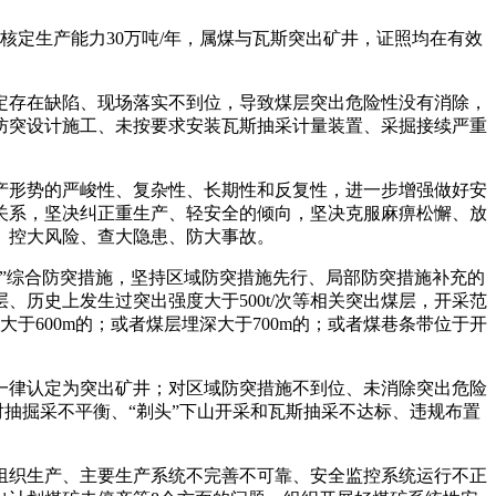
核定生产能力30万吨/年，属煤与瓦斯突出矿井，证照均在有效
定存在缺陷、现场落实不到位，导致煤层突出危险性没有消除，
防突设计施工、未按要求安装瓦斯抽采计量装置、采掘接续严重
形势的严峻性、复杂性、长期性和反复性，进一步增强做好安
关系，坚决纠正重生产、轻安全的倾向，坚决克服麻痹松懈、放
、控大风险、查大隐患、防大事故。
”综合防突措施，坚持区域防突措施先行、局部防突措施补充的
历史上发生过突出强度大于500t/次等相关突出煤层，开采范
埋深大于600m的；或者煤层埋深大于700m的；或者煤巷条带位于开
律认定为突出矿井；对区域防突措施不到位、未消除突出危险
抽掘采不平衡、“剃头”下山开采和瓦斯抽采不达标、违规布置
织生产、主要生产系统不完善不可靠、安全监控系统运行不正