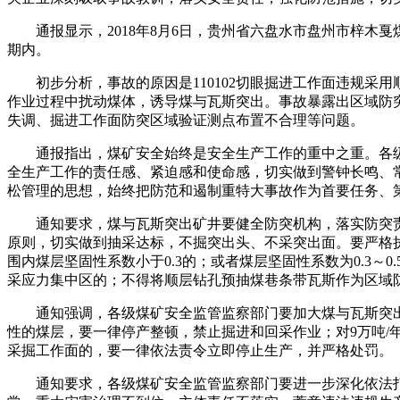
通报显示，2018年8月6日，贵州省六盘水市盘州市梓木戛
期内。
初步分析，事故的原因是110102切眼掘进工作面违规采
作业过程中扰动煤体，诱导煤与瓦斯突出。事故暴露出区域防
失调、掘进工作面防突区域验证测点布置不合理等问题。
通报指出，煤矿安全始终是安全生产工作的重中之重。各级
全生产工作的责任感、紧迫感和使命感，切实做到警钟长鸣、
松管理的思想，始终把防范和遏制重特大事故作为首要任务、
通知要求，煤与瓦斯突出矿井要健全防突机构，落实防突责任
原则，切实做到抽采达标，不掘突出头、不采突出面。要严格执
围内煤层坚固性系数小于0.3的；或者煤层坚固性系数为0.3～0.
采应力集中区的；不得将顺层钻孔预抽煤巷条带瓦斯作为区域
通知强调，各级煤矿安全监管监察部门要加大煤与瓦斯突出
性的煤层，要一律停产整顿，禁止掘进和回采作业；对9万吨/
采掘工作面的，要一律依法责令立即停止生产，并严格处罚。
通知要求，各级煤矿安全监管监察部门要进一步深化依法打