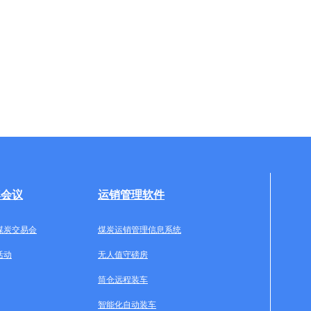
牌会议
运销管理软件
煤炭交易会
煤炭运销管理信息系统
活动
无人值守磅房
筒仓远程装车
智能化自动装车