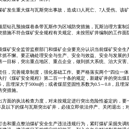
煤矿发生重大煤与瓦斯突出事故，造成13人死亡、7人受伤。该矿
用顺层钻孔预抽煤巷条带瓦斯作为区域防突措施，瓦斯治理方案制
突措施不符合煤矿安全规程有关规定、未按照矿井编制的工作面
煤矿安全监管监察部门和煤矿企业要充分认识当前煤矿安全生产
常抓不懈。要正确处理安全与生产、安全与效益、安全与发展的
第一目标，突出重点地区、重点企业，做到抓大系统、治大灾害
，完善规章制度，强化基础工作。要严格落实两个“四位一体
行《煤矿安全规程》第二百一十条的规定，新建矿井的突出煤层、
5，且埋深大于500m的；或者煤层坚固性系数为0.5～0.8，且
防突措施。
方面的执法检查力度，对未按规定进行突出危险性鉴定的，要一
年及以下的煤与瓦斯突出矿井，必须立即依法停产、关闭退出；对
击和重点整治煤矿安全生产违法违规行为，紧盯煤矿采掘失调组