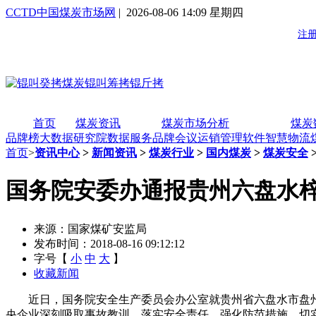
CCTD中国煤炭市场网
| 2026-08-06 14:09 星期四
首页
煤炭资讯
煤炭市场分析
煤炭
品牌榜
大数据研究院
数据服务
品牌会议
运销管理软件
智慧物流
首页
>
资讯中心
>
新闻资讯
>
煤炭行业
>
国内煤炭
>
煤炭安全
国务院安委办通报贵州六盘水梓木
来源：国家煤矿安监局
发布时间：2018-08-16 09:12:12
字号【
小
中
大
】
收藏新闻
近日，国务院安全生产委员会办公室就贵州省六盘水市盘州市
央企业深刻吸取事故教训，落实安全责任，强化防范措施，切