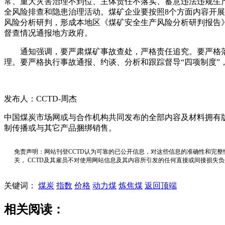
常、重大灾害治理不到位、主体责任不落实、蓄意违法违规生
全风险排查和隐患治理活动。煤矿企业要按照8个方面内容开
风险分析研判，形成本地区《煤矿安全生产风险分析研判报告》
督查情况通报地方政府。
通知强调，要严肃煤矿事故查处，严格责任追究。要严格落实
理。要严格执行事故通报、约谈、分析和跟踪督导“四项制度
发布人：CCTD-周杰
中国煤炭市场网或与合作机构共同发布的全部内容及材料拥有
制传播或与其它产品捆绑销售。
免责声明：网站刊登CCTD认为可靠的已公开信息，对这些信息的准确性和完整
关， CCTD及其雇员不对使用网站信息及其内容所引发的任何直接或间接损失
关键词：
煤炭
指数
价格
动力煤
炼焦煤
返回顶端
相关阅读：