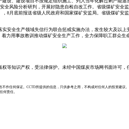
产建设、建设项目不按规定组织施工、列入当年化解过剩产能退
展安全风险分析研判，开展好隐患自检自改工作。省级煤矿安全
，8月底前报送省级人民政府和国家煤矿安监局。省级煤矿安监
安全生产领域失信行为联合惩戒实施办法，发生较大及以上安
”，着力用事故教训推动煤矿安全生产工作，全力保障职工群众生
版权等知识产权，受法律保护。未经中国煤炭市场网书面许可，
性不作任何保证。CCTD所提供的信息，只供参考之用，不构成对任何人的投资建议。
负任何责任。