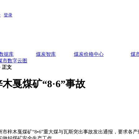
数据库
煤炭智库
煤炭价格中心
煤
煤市数字云图
> 正文
戛煤矿“8·6”事故
梓木戛煤矿“8•6”重大煤与瓦斯突出事故发出通报，要求各产
实做好煤矿安全生产工作。