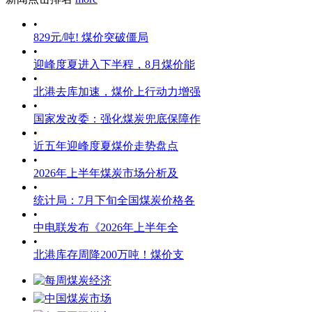
•
829元/吨! 煤价突破僵局
•
迎峰度夏进入下半程，8月煤价能
•
北港去库加速，煤价上行动力增强
•
国家发改委：强化煤炭兜底保障作
•
近五年迎峰度夏煤价走势盘点
•
2026年上半年煤炭市场分析及
•
统计局：7月下旬全国煤炭价格各
•
中电联发布《2026年上半年全
•
北港库存周降200万吨！煤价支