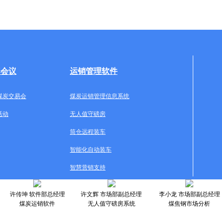
牌会议
运销管理软件
煤炭交易会
煤炭运销管理信息系统
活动
无人值守磅房
筒仓远程装车
智能化自动装车
智慧营销支持
许传坤 软件部总经理
许文辉 市场部副总经理
李小龙 市场部副总经理
煤炭运销软件
无人值守磅房系统
煤焦钢市场分析