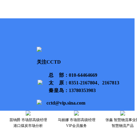
关注CCTD
总部
：010-64464669
太原
：0351-2167804、2167813
秦皇岛
：13780353903
cctd@vip.sina.com
苗纳爵 市场部高级经理
马丽娜 市场部高级经理
张鑫 智慧物流事业
港口煤炭市场分析
VIP会员服务
智慧物流产品