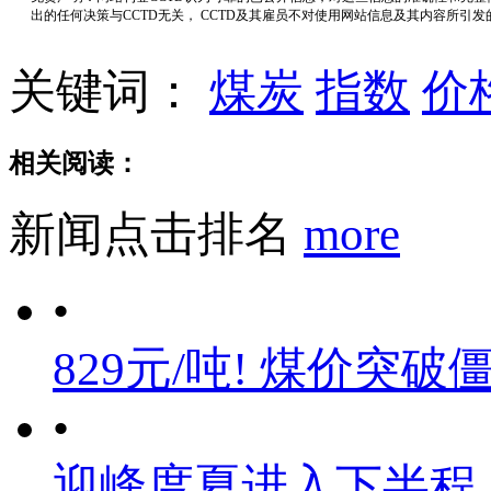
出的任何决策与CCTD无关， CCTD及其雇员不对使用网站信息及其内容所引
关键词：
煤炭
指数
价
相关阅读：
新闻点击排名
more
•
829元/吨! 煤价突破
•
迎峰度夏进入下半程