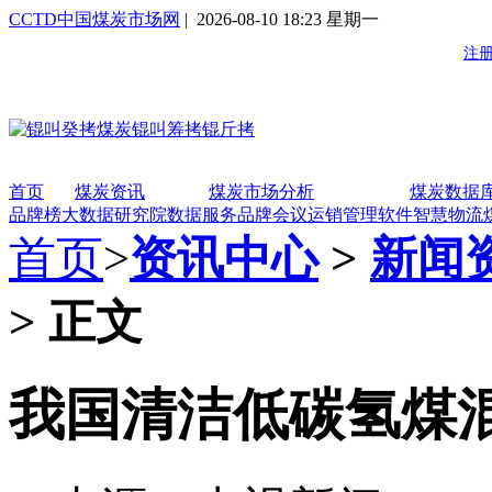
CCTD中国煤炭市场网
| 2026-08-10 18:23 星期一
首页
煤炭资讯
煤炭市场分析
煤炭数据
品牌榜
大数据研究院
数据服务
品牌会议
运销管理软件
智慧物流
首页
>
资讯中心
>
新闻
> 正文
我国清洁低碳氢煤