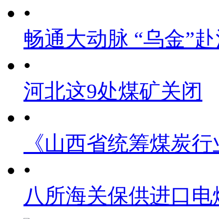
•
畅通大动脉 “乌金”
•
河北这9处煤矿关闭
•
《山西省统筹煤炭行
•
八所海关保供进口电