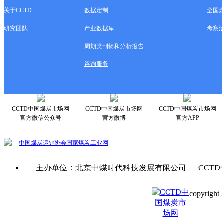
关于CCTD
数据定制
全国
研究团队
产业数据库
考察
周期类刊物和分析报告
咨询服务
CCTD中国煤炭市场网
CCTD中国煤炭市场网
CCTD中国煤炭市场网
官方微信公众号
官方微博
官方APP
中国煤炭运销协会
国家煤炭工业网
主办单位：北京中煤时代科技发展有限公司 CCTD
copyright 
京ICP备0