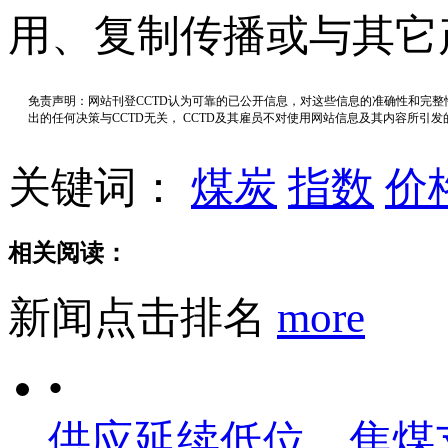
用、复制传播或与其它
免责声明：网站刊登CCTD认为可靠的已公开信息，对这些信息的准确性和完
出的任何决策与CCTD无关， CCTD及其雇员不对使用网站信息及其内容所引
关键词：
煤炭
指数
价
相关阅读：
新闻点击排名
more
•
供应延续低位，焦煤