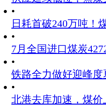
•
日耗首破240万吨！
•
7月全国进口煤炭4272
•
铁路全力做好迎峰度
•
北港去库加速，煤价