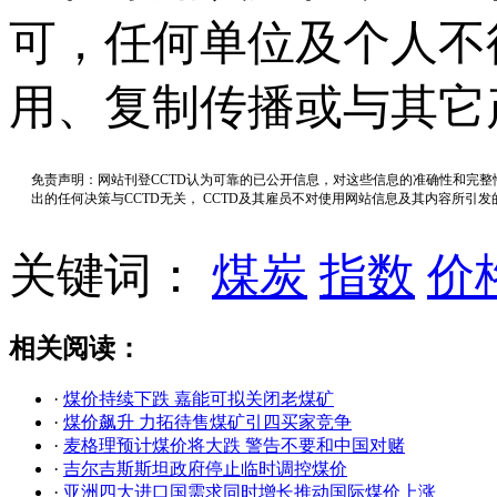
可，任何单位及个人不
用、复制传播或与其它
免责声明：网站刊登CCTD认为可靠的已公开信息，对这些信息的准确性和完
出的任何决策与CCTD无关， CCTD及其雇员不对使用网站信息及其内容所引
关键词：
煤炭
指数
价
相关阅读：
·
煤价持续下跌 嘉能可拟关闭老煤矿
·
煤价飙升 力拓待售煤矿引四买家竞争
·
麦格理预计煤价将大跌 警告不要和中国对赌
·
吉尔吉斯斯坦政府停止临时调控煤价
·
亚洲四大进口国需求同时增长推动国际煤价上涨