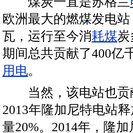
煤炭一直是苏格兰
欧洲最大的燃煤发电站，
瓦，运行至今消
耗煤
炭
期间总共贡献了400亿
用电
。
当然，该电站也贡献
2013年隆加尼特电站
量20%。2014年，