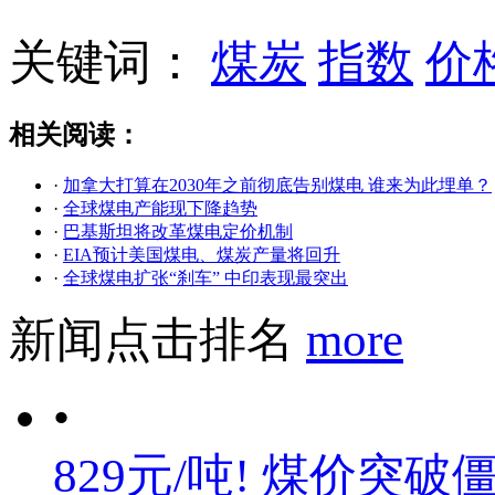
关键词：
煤炭
指数
价
相关阅读：
·
加拿大打算在2030年之前彻底告别煤电 谁来为此埋单？
·
全球煤电产能现下降趋势
·
巴基斯坦将改革煤电定价机制
·
EIA预计美国煤电、煤炭产量将回升
·
全球煤电扩张“刹车” 中印表现最突出
新闻点击排名
more
•
829元/吨! 煤价突破