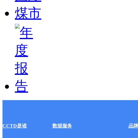
CCTD是谁
数据服务
品