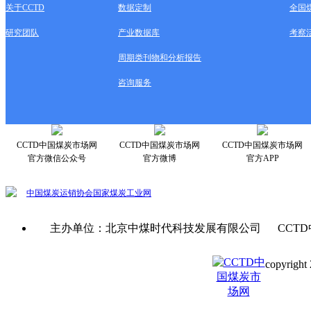
关于CCTD
数据定制
全国
研究团队
产业数据库
考察
周期类刊物和分析报告
咨询服务
CCTD中国煤炭市场网
CCTD中国煤炭市场网
CCTD中国煤炭市场网
官方微信公众号
官方微博
官方APP
中国煤炭运销协会
国家煤炭工业网
主办单位：北京中煤时代科技发展有限公司 CCTD
copyright 
京ICP备0