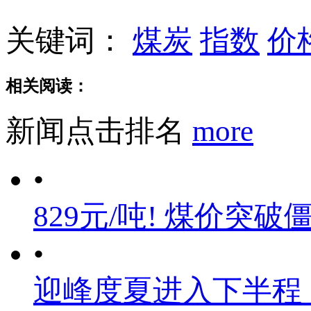
关键词：
煤炭
指数
价
相关阅读：
新闻点击排名
more
•
829元/吨! 煤价突破
•
迎峰度夏进入下半程