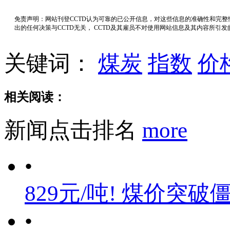
免责声明：网站刊登CCTD认为可靠的已公开信息，对这些信息的准确性和完
出的任何决策与CCTD无关， CCTD及其雇员不对使用网站信息及其内容所引
关键词：
煤炭
指数
价
相关阅读：
新闻点击排名
more
•
829元/吨! 煤价突破
•