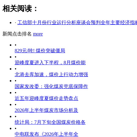
相关阅读：
·
工信部十月份行业运行分析座谈会预判全年主要经济指
新闻点击排名
more
•
829元/吨! 煤价突破僵局
•
迎峰度夏进入下半程，8月煤价能
•
北港去库加速，煤价上行动力增强
•
国家发改委：强化煤炭兜底保障作
•
近五年迎峰度夏煤价走势盘点
•
2026年上半年煤炭市场分析及
•
统计局：7月下旬全国煤炭价格各
•
中电联发布《2026年上半年全