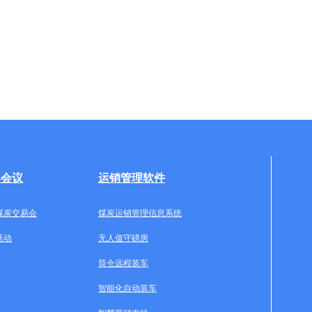
牌会议
运销管理软件
煤炭交易会
煤炭运销管理信息系统
活动
无人值守磅房
筒仓远程装车
智能化自动装车