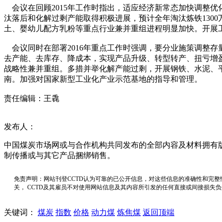
会议在回顾2015年工作时指出，适应经济新常态加快调整优
汰落后和化解过剩产能取得积极进展，预计全年淘汰炼铁1300万吨
土、婴幼儿配方乳粉等重点行业兼并重组进程明显加快。开展
会议同时在部署2016年重点工作时强调，要分业施策调整
去产能、去库存、降成本，实现产品升级、转型转产、扭亏增盈
战略性兼并重组。多措并举化解产能过剩，开展钢铁、水泥、
南。加强对国家新型工业化产业示范基地的指导和管理。
责任编辑：王毳
发布人：
中国煤炭市场网或与合作机构共同发布的全部内容及材料拥有
制传播或与其它产品捆绑销售。
免责声明：网站刊登CCTD认为可靠的已公开信息，对这些信息的准确性和完整
关， CCTD及其雇员不对使用网站信息及其内容所引发的任何直接或间接损失
关键词：
煤炭
指数
价格
动力煤
炼焦煤
返回顶端