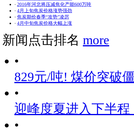
·
2016年河北将压减焦化产能600万吨
·
4月上旬焦炭价格涨势强劲
·
焦炭期价春季“攻势”凌厉
·
4月中旬焦炭价格大幅上涨
新闻点击排名
more
•
829元/吨! 煤价突破
•
迎峰度夏进入下半程
•