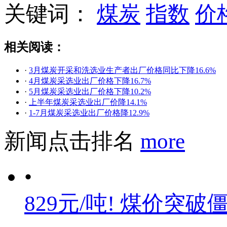
关键词：
煤炭
指数
价
相关阅读：
·
3月煤炭开采和洗选业生产者出厂价格同比下降16.6%
·
4月煤炭采选业出厂价格下降16.7%
·
5月煤炭采选业出厂价格下降10.2%
·
上半年煤炭采选业出厂价降14.1%
·
1-7月煤炭采选业出厂价格降12.9%
新闻点击排名
more
•
829元/吨! 煤价突破