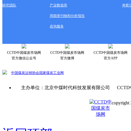
研究团队
产业数据库
考察
周期类刊物和分析报告
咨询服务
CCTD中国煤炭市场网
CCTD中国煤炭市场网
CCTD中国煤炭市场网
官方微信公众号
官方微博
官方APP
中国煤炭运销协会
国家煤炭工业网
主办单位：北京中煤时代科技发展有限公司 CCTD
copyright 
京ICP备0