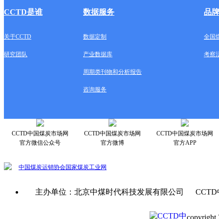
CCTD是谁
数据服务
品
关于CCTD
数据定制
全国
研究团队
产业数据库
考察
周期类刊物和分析报告
咨询服务
CCTD中国煤炭市场网
CCTD中国煤炭市场网
CCTD中国煤炭市场网
官方微信公众号
官方微博
官方APP
中国煤炭运销协会
国家煤炭工业网
主办单位：北京中煤时代科技发展有限公司 CCTD
copyright 