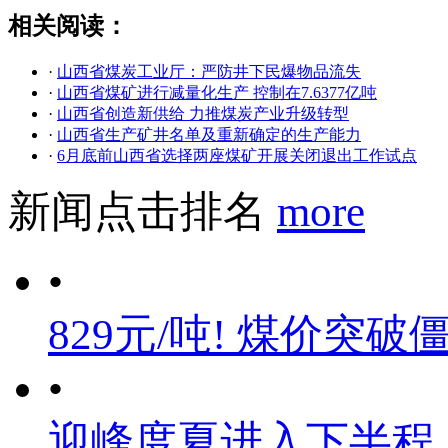
相关阅读：
·
山西省煤炭工业厅：严防井下民爆物品流失
·
山西省煤矿进行减量化生产 控制在7.6377亿吨
·
山西省创造新供给 力推煤炭产业升级转型
·
山西省生产矿井名单及重新确定的生产能力
·
6月底前山西省选择两座煤矿开展关闭退出工作试点
新闻点击排名
more
•
829元/吨! 煤价突破
•
迎峰度夏进入下半程