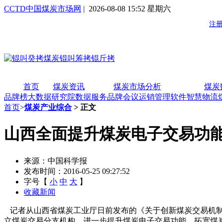
CCTD中国煤炭市场网
| 2026-08-08 15:52 星期六
首页
煤炭资讯
煤炭市场分析
煤炭
品牌榜
大数据研究院
数据服务
品牌会议
运销管理软件
智慧物流
首页
>
煤炭产业综合
> 正文
山西全面提升煤炭电子交易功
来源：中国科学报
发布时间：2016-05-25 09:27:52
字号【
小
中
大
】
收藏新闻
记者从山西省煤炭工业厅日前发布的《关于创新煤炭交易机制的
立煤炭交易分支机构，进一步提升煤炭电子交易功能，拓宽煤