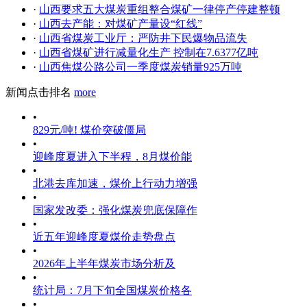
·
山西要求五大煤炭重组整合煤矿一律停产停建整顿
·
山西去产能：对煤矿产量设“红线”
·
山西省煤炭工业厅：严防井下民爆物品流失
·
山西省煤矿进行减量化生产 控制在7.6377亿吨
·
山西焦煤公路公司一季度煤炭销量925万吨
新闻点击排名
more
•
829元/吨! 煤价突破僵局
•
迎峰度夏进入下半程，8月煤价能
•
北港去库加速，煤价上行动力增强
•
国家发改委：强化煤炭兜底保障作
•
近五年迎峰度夏煤价走势盘点
•
2026年上半年煤炭市场分析及
•
统计局：7月下旬全国煤炭价格各
•