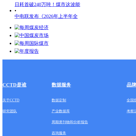
日耗首破240万吨！煤市这波能
•
中电联发布《2026年上半年全
CCTD是谁
数据服务
品
关于CCTD
数据定制
全国
研究团队
产业数据库
考察
周期类刊物和分析报告
咨询服务