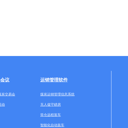
牌会议
运销管理软件
煤炭交易会
煤炭运销管理信息系统
活动
无人值守磅房
筒仓远程装车
智能化自动装车