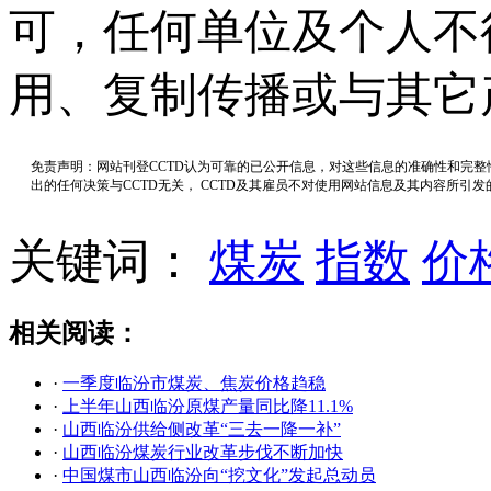
可，任何单位及个人不
用、复制传播或与其它
免责声明：网站刊登CCTD认为可靠的已公开信息，对这些信息的准确性和完
出的任何决策与CCTD无关， CCTD及其雇员不对使用网站信息及其内容所引
关键词：
煤炭
指数
价
相关阅读：
·
一季度临汾市煤炭、焦炭价格趋稳
·
上半年山西临汾原煤产量同比降11.1%
·
山西临汾供给侧改革“三去一降一补”
·
山西临汾煤炭行业改革步伐不断加快
·
中国煤市山西临汾向“挖文化”发起总动员