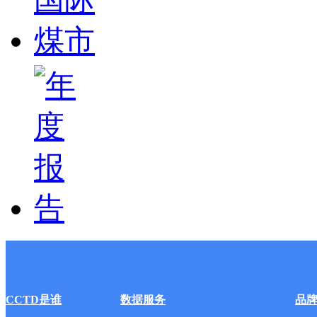
CCTD是谁
数据服务
品