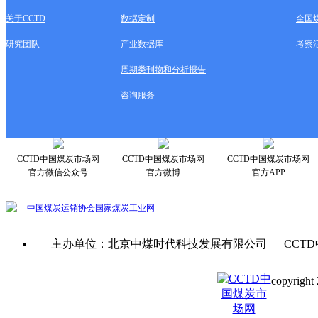
关于CCTD
数据定制
全国
研究团队
产业数据库
考察
周期类刊物和分析报告
咨询服务
CCTD中国煤炭市场网
CCTD中国煤炭市场网
CCTD中国煤炭市场网
官方微信公众号
官方微博
官方APP
中国煤炭运销协会
国家煤炭工业网
主办单位：北京中煤时代科技发展有限公司 CCTD
copyright 
京ICP备0