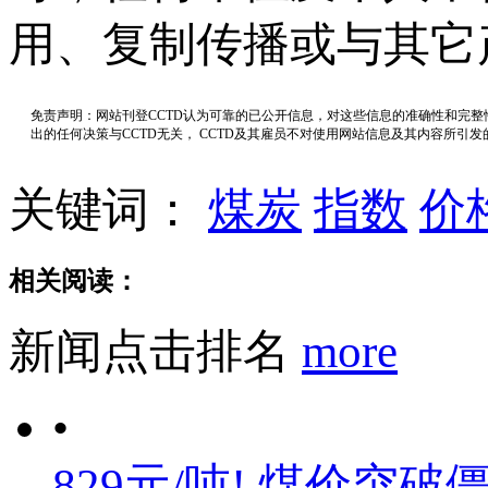
用、复制传播或与其它
免责声明：网站刊登CCTD认为可靠的已公开信息，对这些信息的准确性和完
出的任何决策与CCTD无关， CCTD及其雇员不对使用网站信息及其内容所引
关键词：
煤炭
指数
价
相关阅读：
新闻点击排名
more
•
829元/吨! 煤价突破