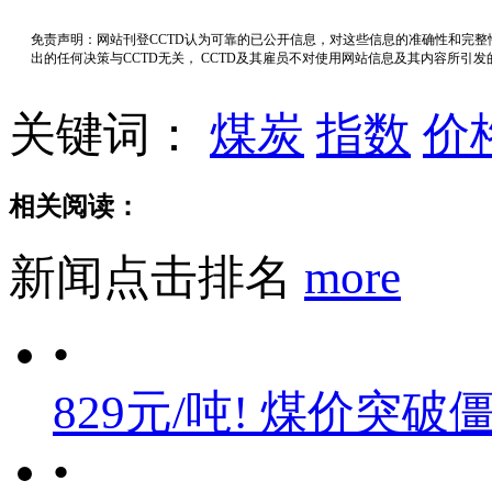
免责声明：网站刊登CCTD认为可靠的已公开信息，对这些信息的准确性和完
出的任何决策与CCTD无关， CCTD及其雇员不对使用网站信息及其内容所引
关键词：
煤炭
指数
价
相关阅读：
新闻点击排名
more
•
829元/吨! 煤价突破
•