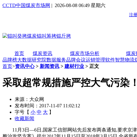
CCTD中国煤炭市场网
| 2026-08-08 06:49 星期六
首页
煤炭资讯
煤炭市场分析
煤炭
品牌榜
大数据研究院
数据服务
品牌会议
运销管理软件
智慧物流
首页
>
资讯中心
>
新闻资讯
>
建材行业
> 正文
采取超常规措施严控大气污染！
来源：大众网
发布时间：2017-11-07 11:02:12
字号【
小
中
大
】
收藏新闻
11月3日―6日,国家工信部网站先后发布两条通知,要求京津冀
整治攻坚方案》提出2017年11月15日至2018年3月15日,