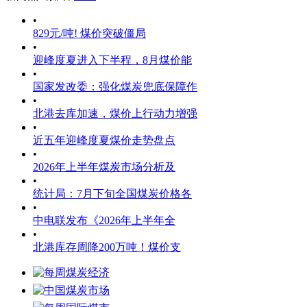
•
829元/吨! 煤价突破僵局
•
迎峰度夏进入下半程，8月煤价能
•
国家发改委：强化煤炭兜底保障作
•
北港去库加速，煤价上行动力增强
•
近五年迎峰度夏煤价走势盘点
•
2026年上半年煤炭市场分析及
•
统计局：7月下旬全国煤炭价格各
•
中电联发布《2026年上半年全
•
北港库存周降200万吨！煤价支