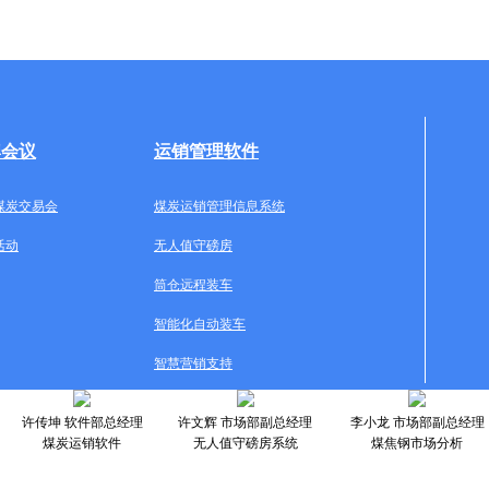
牌会议
运销管理软件
煤炭交易会
煤炭运销管理信息系统
活动
无人值守磅房
筒仓远程装车
智能化自动装车
智慧营销支持
许传坤 软件部总经理
许文辉 市场部副总经理
李小龙 市场部副总经理
煤炭运销软件
无人值守磅房系统
煤焦钢市场分析