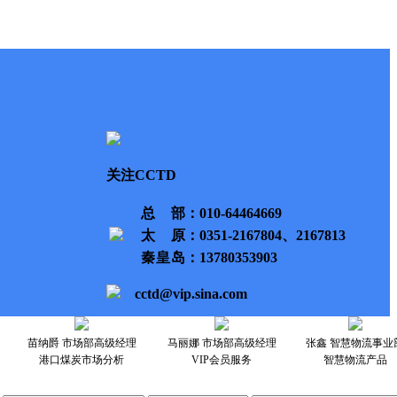
关注CCTD
总部
：010-64464669
太原
：0351-2167804、2167813
秦皇岛
：13780353903
cctd@vip.sina.com
苗纳爵 市场部高级经理
马丽娜 市场部高级经理
张鑫 智慧物流事业
港口煤炭市场分析
VIP会员服务
智慧物流产品