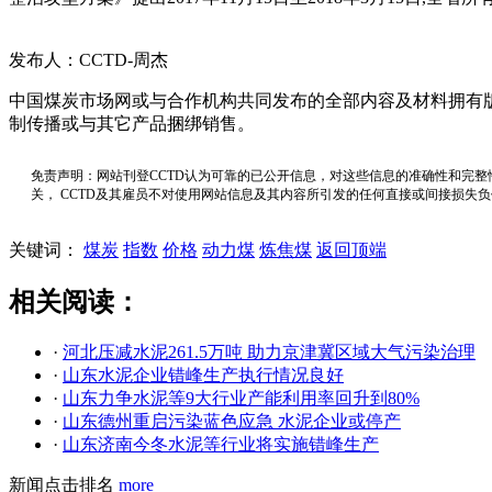
发布人：CCTD-周杰
中国煤炭市场网或与合作机构共同发布的全部内容及材料拥有
制传播或与其它产品捆绑销售。
免责声明：网站刊登CCTD认为可靠的已公开信息，对这些信息的准确性和完整
关， CCTD及其雇员不对使用网站信息及其内容所引发的任何直接或间接损失
关键词：
煤炭
指数
价格
动力煤
炼焦煤
返回顶端
相关阅读：
·
河北压减水泥261.5万吨 助力京津冀区域大气污染治理
·
山东水泥企业错峰生产执行情况良好
·
山东力争水泥等9大行业产能利用率回升到80%
·
山东德州重启污染蓝色应急 水泥企业或停产
·
山东济南今冬水泥等行业将实施错峰生产
新闻点击排名
more