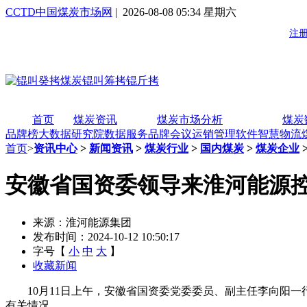
CCTD中国煤炭市场网
| 2026-08-08 05:34 星期六
首页
煤炭资讯
煤炭市场分析
煤炭
品牌榜
大数据研究院
数据服务
品牌会议
运销管理软件
智慧物流
首页
>
资讯中心
>
新闻资讯
>
煤炭行业
>
国内煤炭
>
煤炭企业
安徽省国资委领导来淮河能源
来源：淮河能源集团
发布时间：2024-10-12 10:50:17
字号【
小
中
大
】
收藏新闻
10月11日上午，安徽省国资委党委委员、副主任李向阳一
有关情况。