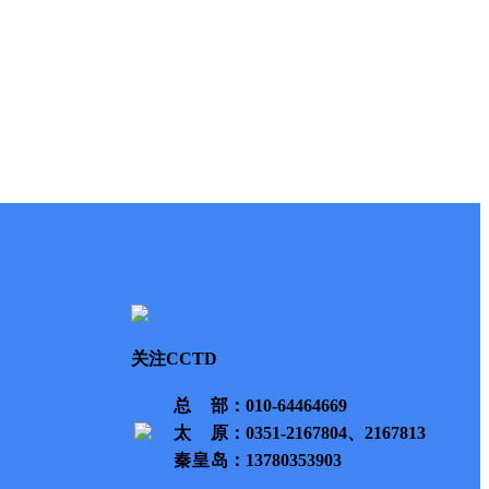
关注CCTD
总部
：010-64464669
太原
：0351-2167804、2167813
秦皇岛
：13780353903