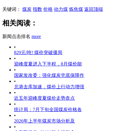
关键词：
煤炭
指数
价格
动力煤
炼焦煤
返回顶端
相关阅读：
新闻点击排名
more
•
829元/吨! 煤价突破僵局
•
迎峰度夏进入下半程，8月煤价能
•
国家发改委：强化煤炭兜底保障作
•
北港去库加速，煤价上行动力增强
•
近五年迎峰度夏煤价走势盘点
•
统计局：7月下旬全国煤炭价格各
•
2026年上半年煤炭市场分析及
•