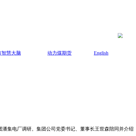
市智慧大脑
动力煤期货
English
团潘集电厂调研。集团公司党委书记、董事长王世森陪同并介绍