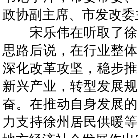
政协副主席、市发改委
宋乐伟在听取了徐矿
思路后说，在行业整体
深化改革攻坚，稳步推
新兴产业，转型发展规
奋。在推动自身发展的
力支持徐州居民供暖等