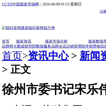
CCTD中国煤炭市场网
| 2026-08-09 01:53 星期日
首页
煤炭资讯
煤炭市场分析
煤炭数据
品牌榜
大数据研究院
数据服务
品牌会议
运销管理软件
智慧物流
首页
>
资讯中心
>
新闻
> 正文
徐州市委书记宋乐