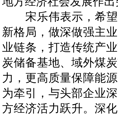
地方经济社会发展作出
宋乐伟表示，希望徐
新格局，做深做强主业
业链条，打造传统产业
炭储备基地、域外煤炭
力，更高质量保障能源
为牵引，与头部企业深
方经济活力跃升。深化