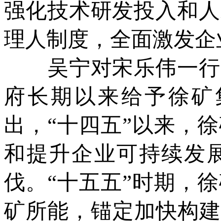
强化技术研发投入和人
理人制度，全面激发企
吴宁对宋乐伟一行的
府长期以来给予徐矿
出，“十四五”以来，
和提升企业可持续发
伐。“十五五”时期，
矿所能，锚定加快构建