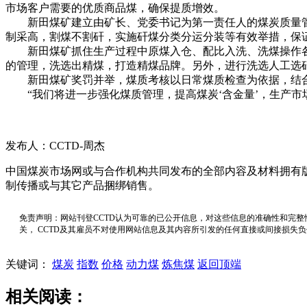
市场客户需要的优质商品煤，确保提质增效。
新田煤矿建立由矿长、党委书记为第一责任人的煤炭质量管
制采高，割煤不割矸，实施矸煤分类分运分装等有效举措，保
新田煤矿抓住生产过程中原煤入仓、配比入洗、洗煤操作各
的管理，洗选出精煤，打造精煤品牌。另外，进行洗选人工选
新田煤矿奖罚并举，煤质考核以日常煤质检查为依据，结合每
“我们将进一步强化煤质管理，提高煤炭‘含金量’，生产市
发布人：CCTD-周杰
中国煤炭市场网或与合作机构共同发布的全部内容及材料拥有
制传播或与其它产品捆绑销售。
免责声明：网站刊登CCTD认为可靠的已公开信息，对这些信息的准确性和完整
关， CCTD及其雇员不对使用网站信息及其内容所引发的任何直接或间接损失
关键词：
煤炭
指数
价格
动力煤
炼焦煤
返回顶端
相关阅读：