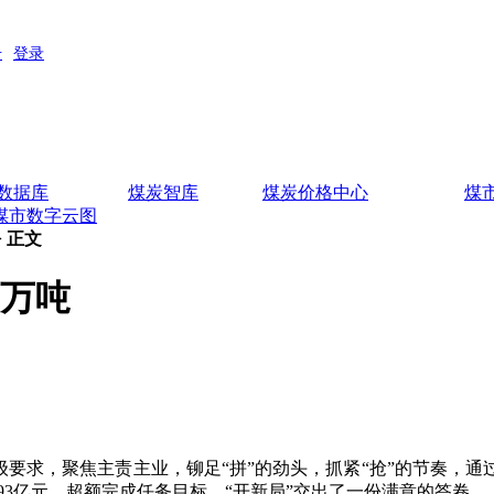
数据库
煤炭智库
煤炭价格中心
煤
煤市数字云图
> 正文
2万吨
要求，聚焦主责主业，铆足“拼”的劲头，抓紧“抢”的节奏，通
0.93亿元，超额完成任务目标，“开新局”交出了一份满意的答卷。