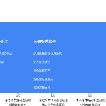
牌会议
运销管理软件
煤炭交易会
煤炭运销管理信息系统
活动
无人值守磅房
筒仓远程装车
智能化自动装车
智慧营销支持
许传坤 软件部总经理
许文辉 市场部副总经理
李小龙 市场部副总经理
煤炭运销软件
无人值守磅房系统
煤焦钢市场分析