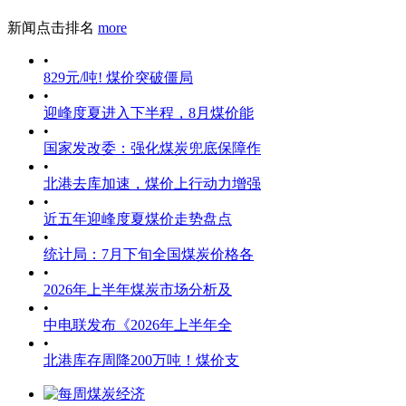
新闻点击排名
more
•
829元/吨! 煤价突破僵局
•
迎峰度夏进入下半程，8月煤价能
•
国家发改委：强化煤炭兜底保障作
•
北港去库加速，煤价上行动力增强
•
近五年迎峰度夏煤价走势盘点
•
统计局：7月下旬全国煤炭价格各
•
2026年上半年煤炭市场分析及
•
中电联发布《2026年上半年全
•
北港库存周降200万吨！煤价支