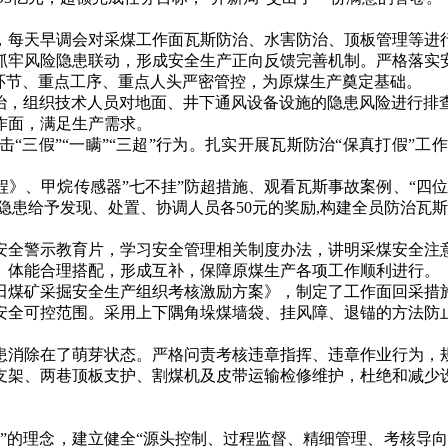
每天早调会对采煤工作面瓦斯防治、水害防治、顶板管理等进行
抓牢风险隐患联动，形成安全生产正向反馈完善机制。严格落实
环节、重点工序、重点人头严密管控，为原煤生产奠定基础。
，组织技术人员对地面、井下通风设备设施的隐患风险进行排
作面，满足生产需求。
三假”“一瞒”“三超”行为。扎实开展瓦斯防治“保真打假”
、甲烷传感器”七不挂”防超措施、观看瓦斯事故案例、“四位
隐患给予发现、处置、协调人员各50元的奖励,构建全员防治瓦
全警示教育片，学习安全管理相关制度办法，讲明采煤安全注意
、体能合理搭配，形成互补，保障原煤生产各项工作顺利进行。
煤矿采掘安全生产组织考核激励方案》，制定了工作面回采措施
安全可控范围。采用上下隅角垛煤墙袋、挂风障、退锚的方法防
消除在了萌芽状态。严格问责考核违章指挥、违章作业行为，规
支架、两巷顶板支护、割煤机及皮带运输检修维护，杜绝和减少
的理念，建立健全“源头控制、过程监督、精细管理、考核导向