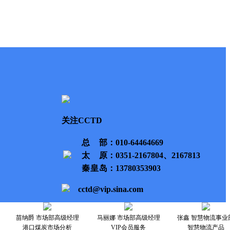
关注CCTD
总部
：010-64464669
太原
：0351-2167804、2167813
秦皇岛
：13780353903
cctd@vip.sina.com
苗纳爵 市场部高级经理
马丽娜 市场部高级经理
张鑫 智慧物流事业
港口煤炭市场分析
VIP会员服务
智慧物流产品