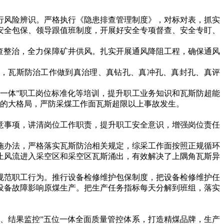
风险辨识。严格执行《隐患排查管理制度》，对标对表，抓实
安全包保、领导跟值班制度，开展好安全专项督查、安全专盯、
查整治，全力保障矿井供风。扎实开展通风降阻工程，确保通风
工作，瓦斯防治工作做到真治理、真钻孔、真冲孔、真封孔、真评
一体”职工岗位标准化等培训，提升职工业务知识和瓦斯防超能
斯的大格局，严防采煤工作面瓦斯超限以上事故发生。
事项，讲清岗位工作职责，提升职工安全意识，增强岗位责任
办法，严格落实瓦斯防治相关规定，综采工作面按照正规循环
止风流进入采空区和采空区瓦斯涌出，有效解决了上隅角瓦斯异
范职工行为。推行设备检修维护包保制度，把设备检修维护任
设备故障影响原煤生产。把生产任务指标每天分解到班组，落实
、结果监控”五位一体全面质量管控体系，打造精煤品牌，生产