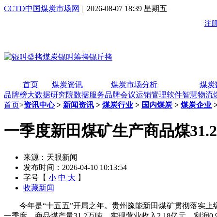
CCTD中国煤炭市场网
| 2026-08-07 18:39 星期五
首页
煤炭资讯
煤炭市场分析
煤炭
品牌榜
大数据研究院
数据服务
品牌会议
运销管理软件
智慧物流
首页
>
资讯中心
>
新闻资讯
>
煤炭行业
>
国内煤炭
>
煤炭企业
一季度新田煤矿生产商品煤31.
来源：天眼新闻
发布时间：2026-04-10 10:13:54
字号【
小
中
大
】
收藏新闻
今年是“十五五”开局之年。贵州豫能新田煤矿贯彻落实上级
一季度，商品煤产量31.2万吨，实现营业收入2.18亿元，利润