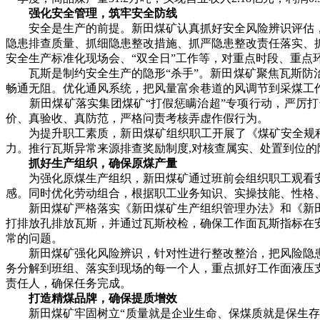
强化安全管理，筑牢安全防线
安全是生产的前提。新田煤矿认真抓好安全风险辨识评估，
隐患排查质量、抓细隐患整改措施、抓严隐患整改责任落实、
安全生产标准化现场会、“双全日”工作等，对重点时段、重点
瓦斯是制约安全生产的隐形“杀手”。新田煤矿聚焦瓦斯防治
畅通无阻。优化通风系统，把风量富余巷道的风调节到采煤工
新田煤矿落实集团煤矿“打假惩瞒治超”专项行动，严厉打击“
价、真验收、真防范，严格问责考核弄虚作假行为。
为提升职工素质，新田煤矿组织职工开展了《煤矿安全规程》
力。推行瓦斯异常来源排查奖励制度,对核查属实、处置到位的
抓好生产组织，确保原煤产量
为强化原煤生产组织，新田煤矿通过班前会组织职工观看安
感。同时优化劳动组合，根据职工业务知识、实操技能、性格
新田煤矿严格落实《新田煤矿生产组织管理办法》和《新田
打排放孔排放瓦斯，并通过瓦斯校检，确保工作面瓦斯指标在
常的问题。
新田煤矿强化风险辨识，针对性进行整改整治，把风险隐患
务分解到班组、落实到现场的每一个人，重点抓好工作面液压
责任人，确保任务完成。
打造精煤品牌，确保提质增效
新田煤矿牢固树立“质量就是企业生命、保煤质就是保生存”