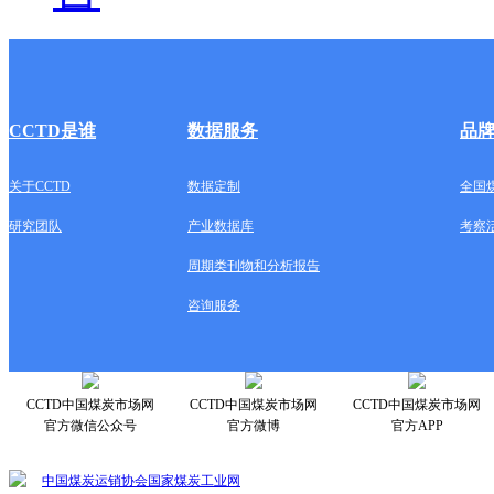
CCTD是谁
数据服务
品
关于CCTD
数据定制
全国
研究团队
产业数据库
考察
周期类刊物和分析报告
咨询服务
CCTD中国煤炭市场网
CCTD中国煤炭市场网
CCTD中国煤炭市场网
官方微信公众号
官方微博
官方APP
中国煤炭运销协会
国家煤炭工业网