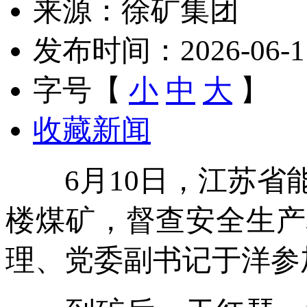
来源：徐矿集团
发布时间：2026-06-11 
字号【
小
中
大
】
收藏新闻
6月10日，江苏省能
楼煤矿，督查安全生产
理、党委副书记于洋参