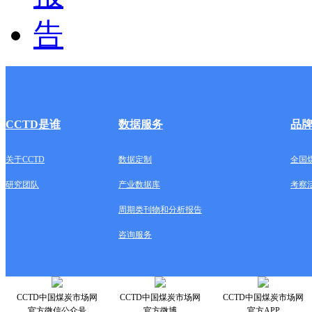
CCTD是谁
数据服务
品
关于CCTD
数据定制
全国
研究团队
产业数据库
考察
周期类刊物和分析报告
咨询服务
CCTD中国煤炭市场网
CCTD中国煤炭市场网
CCTD中国煤炭市场网
官方微信公众号
官方微博
官方APP