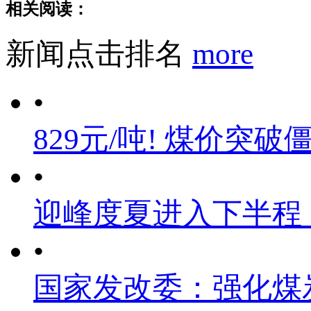
相关阅读：
新闻点击排名
more
•
829元/吨! 煤价突破
•
迎峰度夏进入下半程
•
国家发改委：强化煤