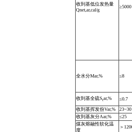
收到基低位发热量
≥5000
Qnet,ar,cal/g
全水分Mar,%
≤8
收到基全硫S
ar,%
≤0.7
t
收到基挥发份Var,%
23~30
收到基灰分Aar,%
≤25
煤灰熔融性软化温
＞120
度