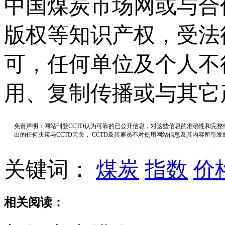
中国煤炭市场网或与合
版权等知识产权，受法
可，任何单位及个人不
用、复制传播或与其它
免责声明：网站刊登CCTD认为可靠的已公开信息，对这些信息的准确性和完
出的任何决策与CCTD无关， CCTD及其雇员不对使用网站信息及其内容所引
关键词：
煤炭
指数
价
相关阅读：