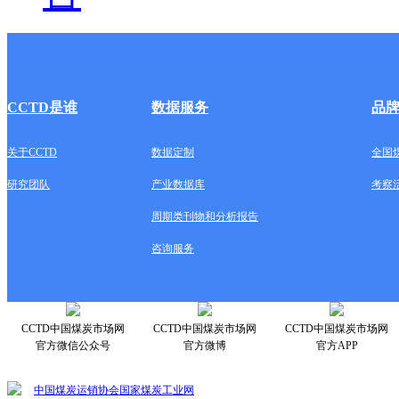
CCTD是谁
数据服务
品
关于CCTD
数据定制
全国
研究团队
产业数据库
考察
周期类刊物和分析报告
咨询服务
CCTD中国煤炭市场网
CCTD中国煤炭市场网
CCTD中国煤炭市场网
官方微信公众号
官方微博
官方APP
中国煤炭运销协会
国家煤炭工业网