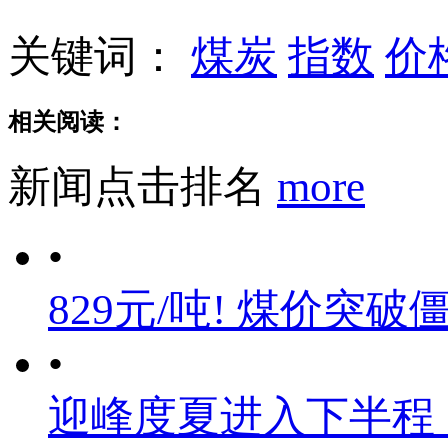
关键词：
煤炭
指数
价
相关阅读：
新闻点击排名
more
•
829元/吨! 煤价突破
•
迎峰度夏进入下半程