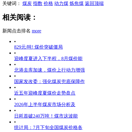
关键词：
煤炭
指数
价格
动力煤
炼焦煤
返回顶端
相关阅读：
新闻点击排名
more
•
829元/吨! 煤价突破僵局
•
迎峰度夏进入下半程，8月煤价能
•
北港去库加速，煤价上行动力增强
•
国家发改委：强化煤炭兜底保障作
•
近五年迎峰度夏煤价走势盘点
•
2026年上半年煤炭市场分析及
•
日耗首破240万吨！煤市这波能
•
统计局：7月下旬全国煤炭价格各