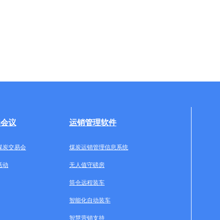
牌会议
运销管理软件
煤炭交易会
煤炭运销管理信息系统
活动
无人值守磅房
筒仓远程装车
智能化自动装车
智慧营销支持