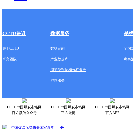
CCTD是谁
数据服务
品
关于CCTD
数据定制
全国
研究团队
产业数据库
考察
周期类刊物和分析报告
咨询服务
CCTD中国煤炭市场网
CCTD中国煤炭市场网
CCTD中国煤炭市场网
官方微信公众号
官方微博
官方APP
中国煤炭运销协会
国家煤炭工业网