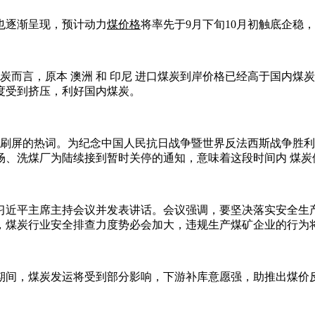
也逐渐呈现，预计动力
煤价格
将率先于9月下旬10月初触底企稳
而言，原本 澳洲 和 印尼 进口煤炭到岸价格已经高于国内煤炭1
度受到挤压，利好国内煤炭。
成了刷屏的热词。为纪念中国人民抗日战争暨世界反法西斯战争胜利7
煤场、洗煤厂为陆续接到暂时关停的通知，意味着这段时间内 煤
近平主席主持会议并发表讲话。会议强调，要坚决落实安全生
煤炭行业安全排查力度势必会加大，违规生产煤矿企业的行为将
间，煤炭发运将受到部分影响，下游补库意愿强，助推出煤价