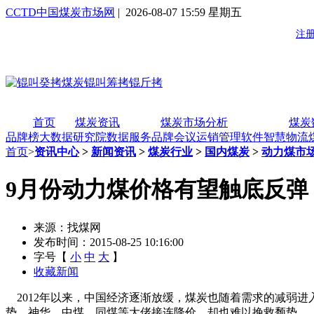
CCTD中国煤炭市场网
| 2026-08-07 15:59 星期五
首页
煤炭资讯
煤炭市场分析
煤炭
品牌榜
大数据研究院
数据服务
品牌会议
运销管理软件
智慧物流
首页
>
资讯中心
>
新闻资讯
>
煤炭行业
>
国内煤炭
>
动力煤市
9月份动力煤价格有望触底反弹
来源：找煤网
发布时间：2015-08-25 10:16:00
字号【
小
中
大
】
收藏新闻
2012年以来，中国经济逐渐放缓，煤炭也随着需求的减弱进入
势，神华、中煤、同煤等大佬接连降价，却也难以挽救颓势。