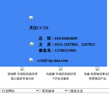
关注CCTD
总部
：010-64464669
太原
：0351-2167804、2167813
秦皇岛
：13780353903
cctd@vip.sina.com
苗纳爵 市场部高级经理
马丽娜 市场部高级经理
张鑫 智慧物流事业
港口煤炭市场分析
VIP会员服务
智慧物流产品