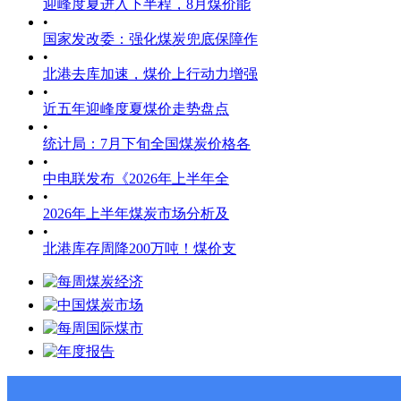
迎峰度夏进入下半程，8月煤价能
•
国家发改委：强化煤炭兜底保障作
•
北港去库加速，煤价上行动力增强
•
近五年迎峰度夏煤价走势盘点
•
统计局：7月下旬全国煤炭价格各
•
中电联发布《2026年上半年全
•
2026年上半年煤炭市场分析及
•
北港库存周降200万吨！煤价支