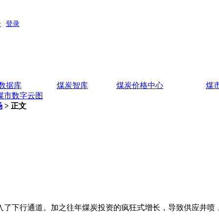
数据库
煤炭智库
煤炭价格中心
煤
煤市数字云图
场
> 正文
了下行通道。加之往年煤炭投资的疯狂式增长，导致供应井喷，产