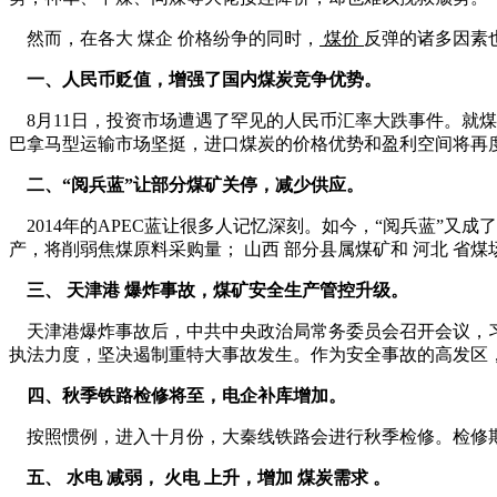
然而，在各大 煤企 价格纷争的同时，
煤价
反弹的诸多因素
一、人民币贬值，增强了国内煤炭竞争优势。
8月11日，投资市场遭遇了罕见的人民币汇率大跌事件。就煤炭
巴拿马型运输市场坚挺，进口煤炭的价格优势和盈利空间将再
二、“阅兵蓝”让部分煤矿关停，减少供应。
2014年的APEC蓝让很多人记忆深刻。如今，“阅兵蓝”又
产，将削弱焦煤原料采购量； 山西 部分县属煤矿和 河北 省
三、 天津港 爆炸事故，煤矿安全生产管控升级。
天津港爆炸事故后，中共中央政治局常务委员会召开会议，习
执法力度，坚决遏制重特大事故发生。作为安全事故的高发区，
四、秋季铁路检修将至，电企补库增加。
按照惯例，进入十月份，大秦线铁路会进行秋季检修。检修期
五、 水电 减弱， 火电 上升，增加 煤炭需求 。