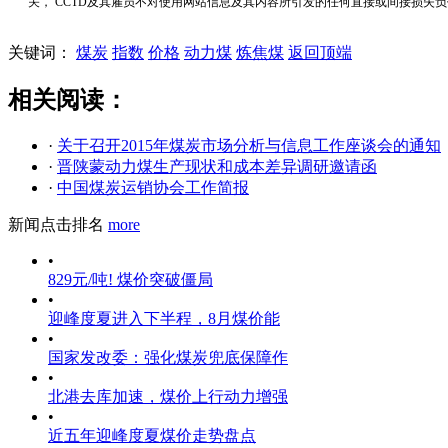
关， CCTD及其雇员不对使用网站信息及其内容所引发的任何直接或间接损失
关键词：
煤炭
指数
价格
动力煤
炼焦煤
返回顶端
相关阅读：
·
关于召开2015年煤炭市场分析与信息工作座谈会的通知
·
晋陕蒙动力煤生产现状和成本差异调研邀请函
·
中国煤炭运销协会工作简报
新闻点击排名
more
•
829元/吨! 煤价突破僵局
•
迎峰度夏进入下半程，8月煤价能
•
国家发改委：强化煤炭兜底保障作
•
北港去库加速，煤价上行动力增强
•
近五年迎峰度夏煤价走势盘点