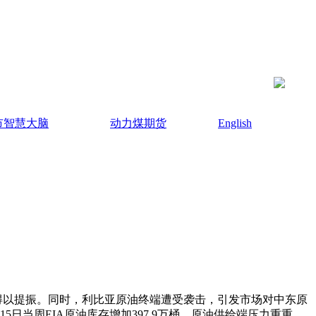
市智慧大脑
动力煤期货
English
得以提振。同时，利比亚原油终端遭受袭击，引发市场对中东原
日当周EIA原油库存增加397.9万桶，原油供给端压力重重。