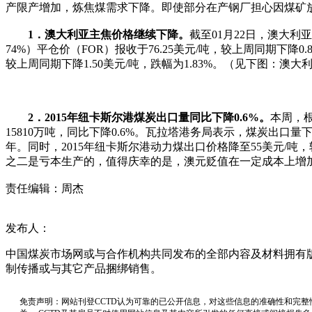
产限产增加，炼焦煤需求下降。即使部分在产钢厂担心因煤矿
1．澳大利亚主焦价格继续下降。
截至01月22日，澳大利亚
74%）平仓价（FOR）报收于76.25美元/吨，较上周同期下降
较上周同期下降1.50美元/吨，跌幅为1.83%。（见下图：
2．2015年纽卡斯尔港煤炭出口量同比下降0.6%。
本周，根
15810万吨，同比下降0.6%。瓦拉塔港务局表示，煤炭出口量
年。同时，2015年纽卡斯尔港动力煤出口价格降至55美元/吨，
之二是亏本生产的，值得庆幸的是，澳元贬值在一定成本上增
责任编辑：周杰
发布人：
中国煤炭市场网或与合作机构共同发布的全部内容及材料拥有
制传播或与其它产品捆绑销售。
免责声明：网站刊登CCTD认为可靠的已公开信息，对这些信息的准确性和完整