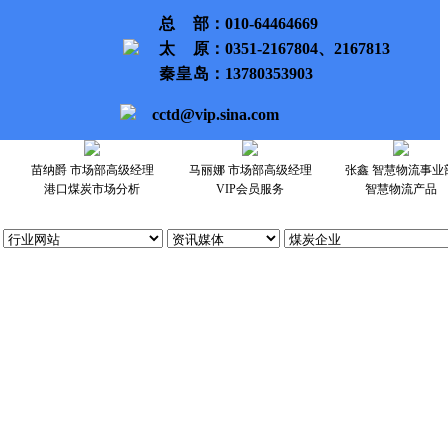
总部
：010-64464669
太原
：0351-2167804、2167813
秦皇岛
：13780353903
cctd@vip.sina.com
苗纳爵 市场部高级经理
马丽娜 市场部高级经理
张鑫 智慧物流事业
港口煤炭市场分析
VIP会员服务
智慧物流产品