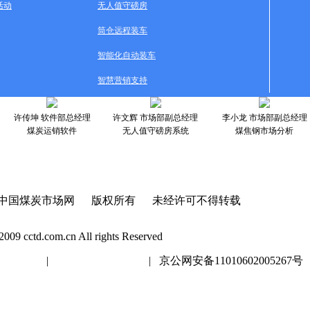
活动
无人值守磅房
筒仓远程装车
智能化自动装车
智慧营销支持
许传坤 软件部总经理
许文辉 市场部副总经理
李小龙 市场部副总经理
煤炭运销软件
无人值守磅房系统
煤焦钢市场分析
中国煤炭市场网 版权所有 未经许可不得转载
2009 cctd.com.cn All rights Reserved
20447号
|
京ICP证020447号
| 京公网安备11010602005267号