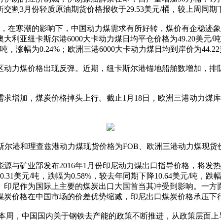
3月份轻质原油期货价格报收于29.53美元/桶，较上周同期下降1
，在寒潮的影响下，中国动力煤需求有所好转，煤价有企稳迹象
亚纽卡斯尔港6000大卡动力煤日均平仓价格为49.20美元/吨，较
吨，涨幅为0.24%；欧洲三港6000大卡动力煤日均到岸价为44.22
区动力煤价格出现反弹。近期，纽卡斯尔港锚地船舶数增加，排
求增加，煤炭价格掉头上行。截止1月18日，欧洲三港动力煤库存
斯尔港和理查兹港动力煤现货价格为FOB、欧洲三港动力煤现货价
源与矿业部发布2016年1月份印尼动力煤出口指导价格，将发热量6
0.31美元/吨，跌幅为0.58%，较去年同期下降10.64美元/吨，
。印尼作为国际上主要的煤炭出口大国首当其冲受到影响。一方
煤炭价格在中国市场的价差优势缩减，印尼出口煤炭价格承压下
。本周，中国国内关于钢铁去产能的政策不断推进，从政策层面