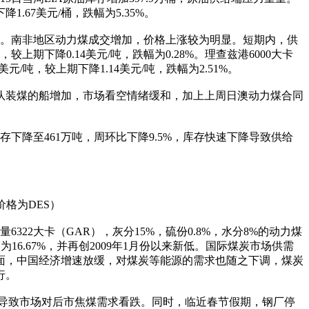
.67美元/桶，跌幅为5.35%。
。南非地区动力煤成交增加，价格上涨较为明显。短期内，供
上期下降0.14美元/吨，跌幅为0.28%。理查兹港6000大卡
美元/吨，较上期下降1.14美元/吨，跌幅为2.51%。
队装煤的船增加，市场看空情绪缓和，加上上周日澳动力煤合同
下降至461万吨，周环比下降9.5%，库存快速下降导致供给
格为DES）
322大卡（GAR），灰分15%，硫份0.8%，水分8%的动力煤
跌幅为16.67%，并再创2009年1月份以来新低。国际煤炭市场供需
面，中国经济增速放缓，对煤炭等能源的需求也随之下调，煤炭
行。
上导致市场对后市焦煤需求看跌。同时，临近春节假期，钢厂停