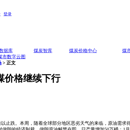
数据库
煤炭智库
煤炭价格中心
煤
煤市数字云图
场
> 正文
煤价格继续下行
难以止跌。本周，随着全球部分地区恶劣天气的来临，原油需求
朗的经济制裁，伊朗原油解禁在即，日产量增加50万桶；1月15