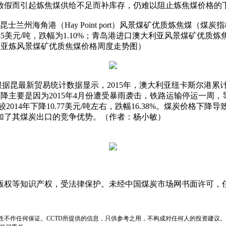
放假而引起炼焦煤供给不足而补库存，仍难以阻止炼焦煤价格的
昆士兰州海角港（Hay Point port）风景煤矿优质炼焦煤（煤炭指
0.85美元/吨，跌幅为1.10%；青岛港进口澳大利亚风景煤矿优质炼
澳大利亚炼风景煤矿优质焦煤价格周度走势图）
据昆最新贸易统计数据显示，2015年，澳大利亚纽卡斯尔港累计完
下降主要是因为2015年4月份遭受暴雨袭击，铁路运输停运一周，导
较2014年下降10.77美元/吨左右，跌幅16.38%。煤炭价
加了其煤炭出口的竞争优势。（作者：杨小敏）
版权等知识产权，受法律保护。未经中国煤炭市场网书面许可，
性不作任何保证。CCTD所提供的信息，只供参考之用，不构成对任何人的投资建议。