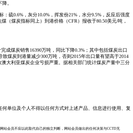
下降。
标：硫0.6%，灰分10.0%，挥发份21%，水分9.5%，反应后强度
焦煤（煤炭指标同上）到港价格（CFR）报收于80.50美元/吨，
成煤炭销售16390万吨，同比下降0.3%；其中包括煤炭出口
致煤炭到港量减少300万吨，否则2015年出口量有望高于2014
格下降导致澳大利亚煤炭企业亏损严重。据相关部门统计煤炭产量中三分
任何单位及个人不得以任何方式对上述产品、信息进行使用、复
网站会员不应以此取代自己的独立判断，网站会员做出的任何决策与CCTD无