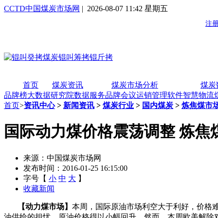
CCTD中国煤炭市场网
| 2026-08-07 11:42 星期五
首页
煤炭资讯
煤炭市场分析
煤炭
品牌榜
大数据研究院
数据服务
品牌会议
运销管理软件
智慧物流
首页
>
资讯中心
>
新闻资讯
>
煤炭行业
>
国内煤炭
>
炼焦煤市
国际动力煤价格震荡调整 炼焦
来源：中国煤炭市场网
发布时间：2016-01-25 16:15:00
字号【
小
中
大
】
收藏新闻
【动力煤市场】
本周，国际原油市场利空大于利好，价格
油供给的担忧。原油价格得以小幅回升。然而，本周欧美解除对伊