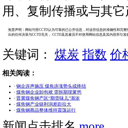
用、复制传播或与其它
免责声明：网站刊登CCTD认为可靠的已公开信息，对这些信息的准确性和完
出的任何决策与CCTD无关， CCTD及其雇员不对使用网站信息及其内容所引
关键词：
煤炭
指数
价
相关阅读：
·
钢企连声施压 煤焦连涨势头或终结
·
煤焦钢企业卸包袱 需拆期现篱笆
·
晋冀煤焦钢产区“期货味儿”渐浓
·
煤焦钢产业链利润差距拉大
·
煤焦钢商品整体维持震荡运行
新闻点击排名
more