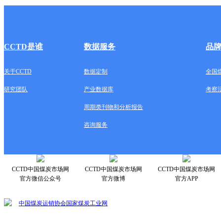
CCTD是谁
数据服务
品
关于CCTD
数据定制
全国
研究团队
产业数据库
考察
周期类刊物和分析报告
咨询服务
CCTD中国煤炭市场网
CCTD中国煤炭市场网
CCTD中国煤炭市场网
官方微信公众号
官方微博
官方APP
中国煤炭运销协会
国家煤炭工业网