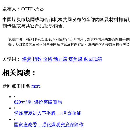
发布人：CCTD-周杰
中国煤炭市场网或与合作机构共同发布的全部内容及材料拥有
制传播或与其它产品捆绑销售。
免责声明：网站刊登CCTD认为可靠的已公开信息，对这些信息的准确性和完整
关， CCTD及其雇员不对使用网站信息及其内容所引发的任何直接或间接损失
关键词：
煤炭
指数
价格
动力煤
炼焦煤
返回顶端
相关阅读：
新闻点击排名
more
•
829元/吨! 煤价突破僵局
•
迎峰度夏进入下半程，8月煤价能
•
国家发改委：强化煤炭兜底保障作