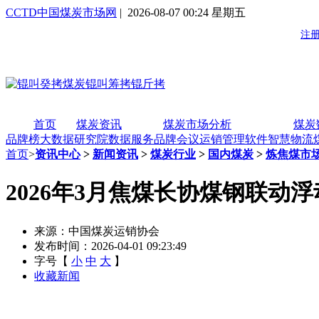
CCTD中国煤炭市场网
| 2026-08-07 00:24 星期五
首页
煤炭资讯
煤炭市场分析
煤炭
品牌榜
大数据研究院
数据服务
品牌会议
运销管理软件
智慧物流
首页
>
资讯中心
>
新闻资讯
>
煤炭行业
>
国内煤炭
>
炼焦煤市
2026年3月焦煤长协煤钢联动
来源：中国煤炭运销协会
发布时间：2026-04-01 09:23:49
字号【
小
中
大
】
收藏新闻