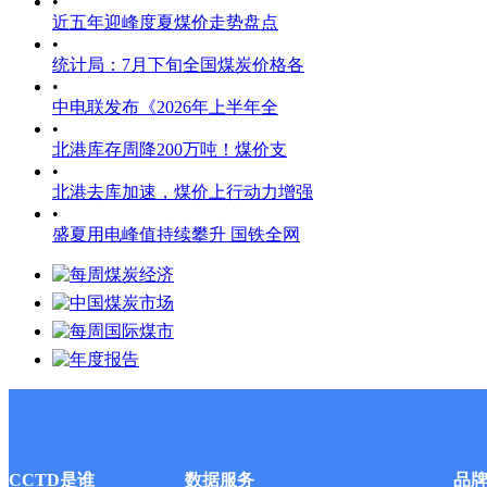
•
近五年迎峰度夏煤价走势盘点
•
统计局：7月下旬全国煤炭价格各
•
中电联发布《2026年上半年全
•
北港库存周降200万吨！煤价支
•
北港去库加速，煤价上行动力增强
•
盛夏用电峰值持续攀升 国铁全网
CCTD是谁
数据服务
品