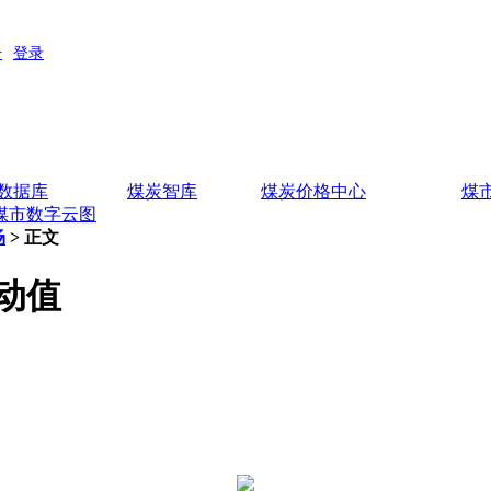
数据库
煤炭智库
煤炭价格中心
煤
煤市数字云图
场
> 正文
浮动值