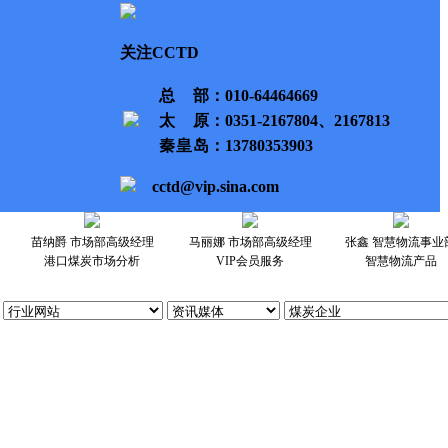
关注CCTD
总部
：010-64464669
太原
：0351-2167804、2167813
秦皇岛
：13780353903
cctd@vip.sina.com
苗纳爵 市场部高级经理
马丽娜 市场部高级经理
张鑫 智慧物流事业
港口煤炭市场分析
VIP会员服务
智慧物流产品