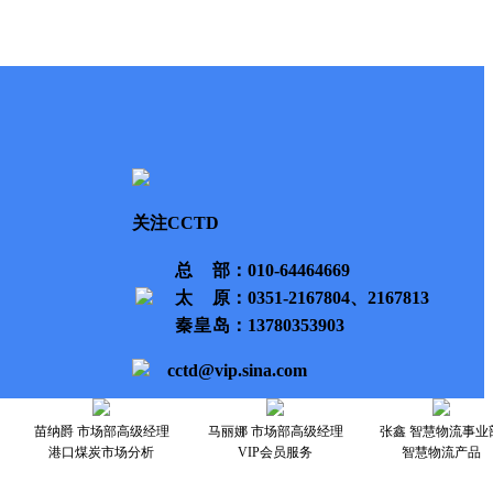
关注CCTD
总部
：010-64464669
太原
：0351-2167804、2167813
秦皇岛
：13780353903
cctd@vip.sina.com
苗纳爵 市场部高级经理
马丽娜 市场部高级经理
张鑫 智慧物流事业
港口煤炭市场分析
VIP会员服务
智慧物流产品