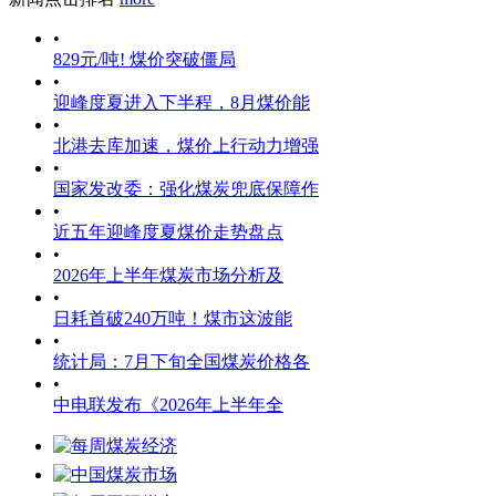
•
829元/吨! 煤价突破僵局
•
迎峰度夏进入下半程，8月煤价能
•
北港去库加速，煤价上行动力增强
•
国家发改委：强化煤炭兜底保障作
•
近五年迎峰度夏煤价走势盘点
•
2026年上半年煤炭市场分析及
•
日耗首破240万吨！煤市这波能
•
统计局：7月下旬全国煤炭价格各
•
中电联发布《2026年上半年全