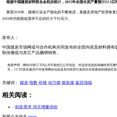
根据中国建筑材料联合会初步统计，2015年全国水泥产量预计23.5亿吨，
展望2016年，随着行业去产能化的不断推进，基建及房地产投资恢复以
2016年仍然面临需求不足的巨大下行压力。
发布人：
中国煤炭市场网或与合作机构共同发布的全部内容及材料拥有
制传播或与其它产品捆绑销售。
免责声明：网站刊登CCTD认为可靠的已公开信息，对这些信息的准确性和完整
关， CCTD及其雇员不对使用网站信息及其内容所引发的任何直接或间接损失
关键词：
煤炭
指数
价格
动力煤
炼焦煤
返回顶端
相关阅读：
·
创造需求 消灭增量供给
新闻点击排名
more