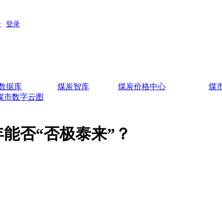
数据库
煤炭智库
煤炭价格中心
煤
煤市数字云图
年能否“否极泰来”？