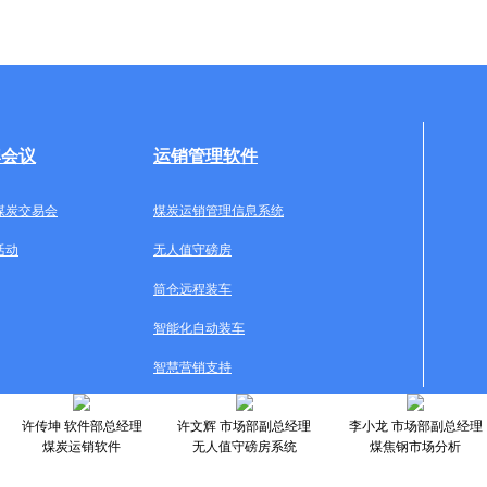
牌会议
运销管理软件
煤炭交易会
煤炭运销管理信息系统
活动
无人值守磅房
筒仓远程装车
智能化自动装车
智慧营销支持
许传坤 软件部总经理
许文辉 市场部副总经理
李小龙 市场部副总经理
煤炭运销软件
无人值守磅房系统
煤焦钢市场分析