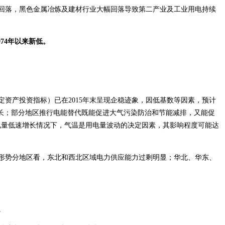
显回落，黑色金属冶炼及建材行业大幅回落导致第二产业及工业用电持续
974年以来新低。
资产投资指标）已在2015年末呈现企稳迹象，因低基数等因素，预计
增长；部分地区推行电能替代既能促进大气污染防治和节能减排，又能促
%，但在电量低速增长情况下，气温是用电量波动的决定因素，其影响程度可能达
形势分地区看，东北和西北区域电力供应能力过剩明显；华北、华东、
。