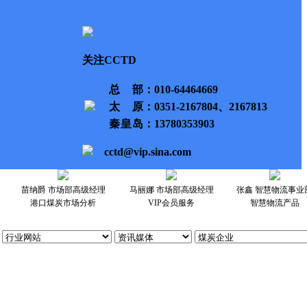
关注CCTD
总部
：010-64464669
太原
：0351-2167804、2167813
秦皇岛
：13780353903
cctd@vip.sina.com
苗纳爵 市场部高级经理
马丽娜 市场部高级经理
张鑫 智慧物流事业
港口煤炭市场分析
VIP会员服务
智慧物流产品