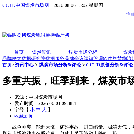
CCTD中国煤炭市场网
| 2026-08-06 15:02 星期四
首页
煤炭资讯
煤炭市场分析
煤炭
品牌榜
大数据研究院
数据服务
品牌会议
运销管理软件
智慧物流
首页
>
资讯中心
>
煤炭市场分析&评论
>
CCTD原创分析&评论
多重共振，旺季到来，煤炭市
来源：中国煤炭市场网
发布时间：2026-06-01 09:38:41
字号【
小
中
大
】
收藏新闻
战争冲突、能源大涨、矿难事故、进口缩量、极端天气，今
煤炭市场波动也在所难免，总体上呈现波动上移的走势。