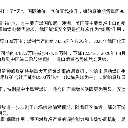
了“天”。国际油价、气价直线拉升，纽约原油期货重回90-
“锚”点。连主要产煤国印尼、澳洲、美国等主要煤炭出口也受
加煤电替代需求。我国能源安全更是把煤炭作为“兜底”作用，
30万吨；煤制气产能约74.55亿立方米/年。2025年我国化工
.5万吨减少474.18万吨，下降12.54%。2026年1-4月
，进口煤到中国港口阶段性倒挂，进口缩量态势依然会延续。
西留神峪煤矿特别重大瓦斯爆炸事故调查组，长治市启动煤矿生
煤矿合计产能约2500万吨/年（以炼焦煤为主），影响原煤日
开，特别是中小民营煤矿、整合矿产量增长受限更为明显。安监
故进一步加剧了市场供需偏紧预期。随着旺季临近，部分下游
明显。
底”保障作用，我国对煤炭产量的调控能力和市场协调机制，足