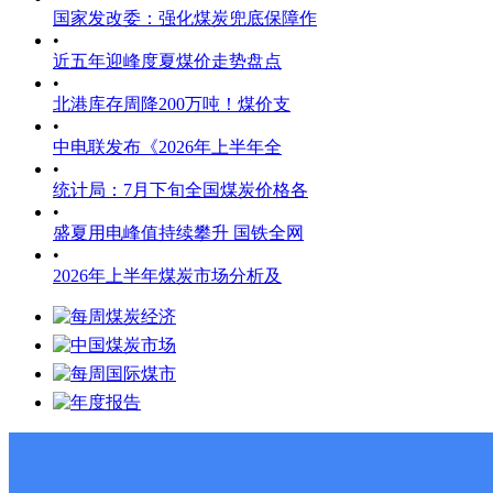
国家发改委：强化煤炭兜底保障作
•
近五年迎峰度夏煤价走势盘点
•
北港库存周降200万吨！煤价支
•
中电联发布《2026年上半年全
•
统计局：7月下旬全国煤炭价格各
•
盛夏用电峰值持续攀升 国铁全网
•
2026年上半年煤炭市场分析及