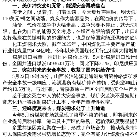
一、美伊冲突变幻无常，能源安全再成焦点
美伊之间，谈着打、打着又谈，今天爆炸声巨响、明天似乎有
110美元/桶之间动荡。煤炭作为能源品类，在高油价的传导下
油价、气价在战争中大幅走高，战争只要不停止，就无法稳定
限，也在为自己的能源安全考虑，在增产有限的情况下，出口
发挥煤炭在关键时期的超强能力，也是保障国家能源供给的底
化工煤需求大涨。截至2025年，中国煤化工主要产品产能：煤制油
行业耗煤量约4.34亿吨。今年以来我国煤化工行业利润大幅
煤炭进口减量，推进国内煤价上行。5月份煤炭进口预计维持相对低位。
份，全国共进口煤炭14936.01万吨，同比下降2.1%。
二、突如其来的安全事故，收紧了国内供给弹性
5月22日19时29分，山西长治沁源县通洲集团留神峪煤
产安全事故一级响应，沁源县所有煤矿停产整顿，受此影响山西
产约10.5万吨。与此同时，晋陕蒙豫主产区全面启动安全生
鉴于这次死亡82人的特大安全事故。煤矿安监决不是短期行
常态化趋严将压制煤矿开工率，全年产量弹性收窄。
三、迎峰度夏来临，煤炭需求处于上升通道
今年5月份煤炭市场就呈现了淡季不淡的特征，即将到来的
企业提前启动补库，港口及主产区的采购、运输活跃度明显提
多重共振因素汇聚在一起，形成了市场合力，推动煤炭市场走
可以保障煤炭需求强势增长态势下，完全有能力让煤炭价格不至