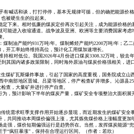
喊话和谈，打打停停，基本无规律可循，但的确把能源价格打上
，也被硬生生的拉起来。
下来。相对低廉的煤炭定价再次引起关注，成为能源价格的新
就可能进入收缩通道。战争波及亚洲、欧洲等主要消费国家考虑增
牌。
产能约931万吨/年。煤制烯烃产能约2200万吨/年；乙二醇11
增加，开工率始终维持高位，预计化工用煤加速增长。
我国2026年4月份进口煤炭3308.32万吨，较去年同期的3782
印尼供应受到其国内诸多政策限制，同时海外原油与煤炭价格强相关
矿发生煤矿瓦斯爆炸事故，引起了国家的高度重视，国务院成立山
中南部地区晋城、吕梁等地区，停产检查矿井增多。沁源县25座
产大检查，大量矿井进行停产自查。
为，预计影响下半年的煤炭产量，煤矿安全专项整治大面积展
传统需求旺季支撑作用开始逐步显现，而近期发生的煤矿安全事
升，共同推动本周煤价偏强上涨，尤其炼焦煤价格上涨幅度更加
强，煤价短期偏强运行是趋势所在。当然，发挥煤炭能源“兜
于“疯狂暴涨”，保持在合理运行区间。（作者：若欣）