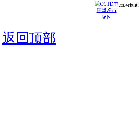
copyright 
京ICP备0
返回顶部