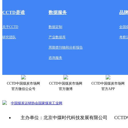
CCTD是谁
数据服务
品
关于CCTD
数据定制
全国
研究团队
产业数据库
考察
周期类刊物和分析报告
咨询服务
CCTD中国煤炭市场网
CCTD中国煤炭市场网
CCTD中国煤炭市场网
官方微信公众号
官方微博
官方APP
中国煤炭运销协会
国家煤炭工业网
主办单位：北京中煤时代科技发展有限公司 CCTD