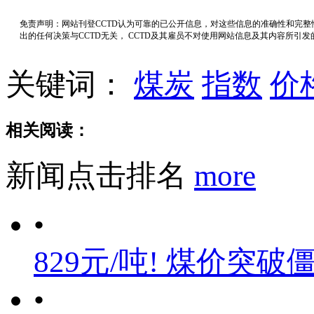
免责声明：网站刊登CCTD认为可靠的已公开信息，对这些信息的准确性和完
出的任何决策与CCTD无关， CCTD及其雇员不对使用网站信息及其内容所引
关键词：
煤炭
指数
价
相关阅读：
新闻点击排名
more
•
829元/吨! 煤价突破
•