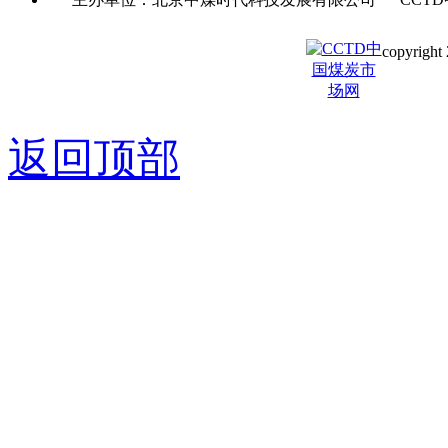
copyright 
京ICP备0
返回顶部