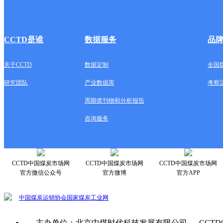
CCTD是谁
数据服务
品
关于CCTD
数据定制
全国
研究团队
产业数据库
考察
周期类刊物和分析报告
咨询服务
CCTD中国煤炭市场网
CCTD中国煤炭市场网
CCTD中国煤炭市场网
官方微信公众号
官方微博
官方APP
中国煤炭运销协会
国家煤炭工业网
主办单位：北京中煤时代科技发展有限公司 CCTD