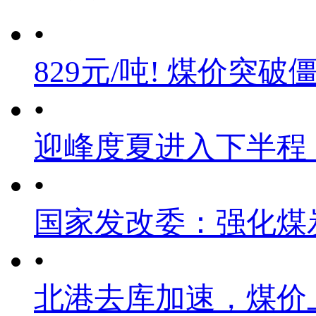
•
829元/吨! 煤价突破
•
迎峰度夏进入下半程
•
国家发改委：强化煤
•
北港去库加速，煤价