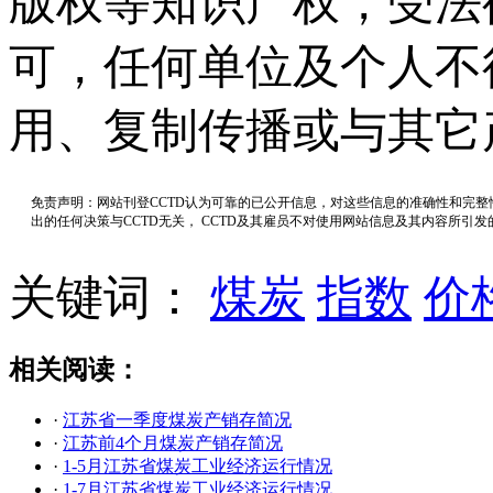
版权等知识产权，受法
可，任何单位及个人不
用、复制传播或与其它
免责声明：网站刊登CCTD认为可靠的已公开信息，对这些信息的准确性和完
出的任何决策与CCTD无关， CCTD及其雇员不对使用网站信息及其内容所引
关键词：
煤炭
指数
价
相关阅读：
·
江苏省一季度煤炭产销存简况
·
江苏前4个月煤炭产销存简况
·
1-5月江苏省煤炭工业经济运行情况
·
1-7月江苏省煤炭工业经济运行情况